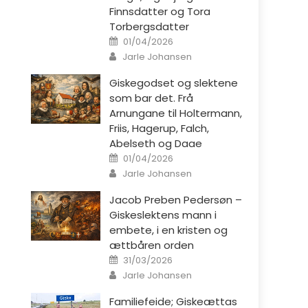
Finnsdatter og Tora
Torbergsdatter
Posted on
01/04/2026
Author
Jarle Johansen
Giskegodset og slektene
som bar det. Frå
Arnungane til Holtermann,
Friis, Hagerup, Falch,
Abelseth og Daae
Posted on
01/04/2026
Author
Jarle Johansen
Jacob Preben Pedersøn –
Giskeslektens mann i
embete, i en kristen og
ættbåren orden
Posted on
31/03/2026
Author
Jarle Johansen
Familiefeide; Giskeættas