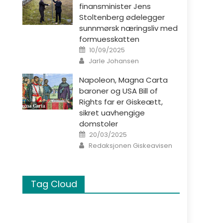
finansminister Jens
Stoltenberg ødelegger
sunnmørsk næringsliv med
formuesskatten
Posted on
10/09/2025
Author
Jarle Johansen
Napoleon, Magna Carta
baroner og USA Bill of
Rights far er Giskeætt,
sikret uavhengige
domstoler
Posted on
20/03/2025
Author
Redaksjonen Giskeavisen
Tag Cloud