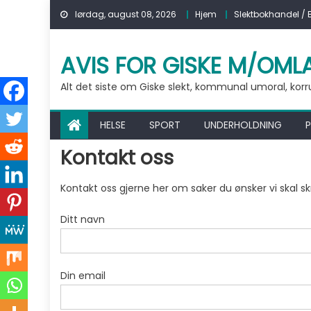
Skip to content
lørdag, august 08, 2026
Hjem
Slektbokhandel / 
AVIS FOR GISKE M/OML
Alt det siste om Giske slekt, kommunal umoral, korrups
HELSE
SPORT
UNDERHOLDNING
P
Kontakt oss
Kontakt oss gjerne her om saker du ønsker vi skal s
Ditt navn
Din email