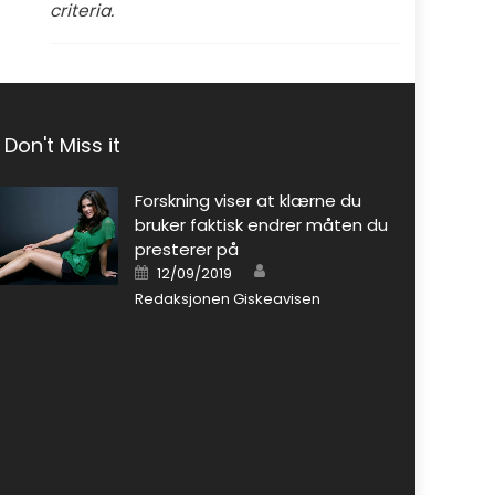
criteria.
Don't Miss it
Forskning viser at klærne du
bruker faktisk endrer måten du
presterer på
Author
Posted on
12/09/2019
Redaksjonen Giskeavisen