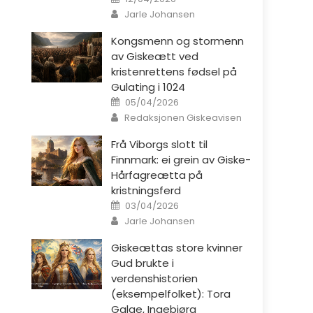
Author
Jarle Johansen
Kongsmenn og stormenn
av Giskeætt ved
kristenrettens fødsel på
Gulating i 1024
Posted on
05/04/2026
Author
Redaksjonen Giskeavisen
Frå Viborgs slott til
Finnmark: ei grein av Giske-
Hårfagreætta på
kristningsferd
Posted on
03/04/2026
Author
Jarle Johansen
Giskeættas store kvinner
Gud brukte i
verdenshistorien
(eksempelfolket): Tora
Galge, Ingebjørg