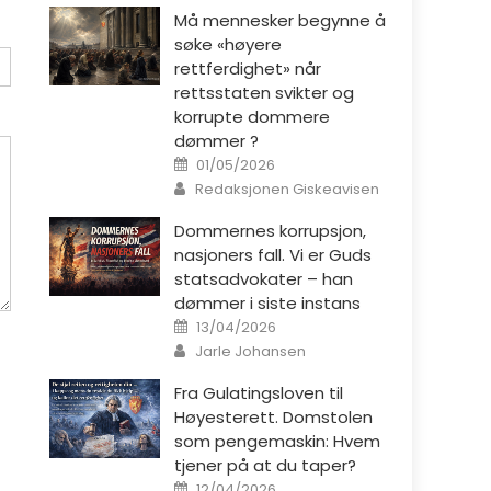
Må mennesker begynne å
søke «høyere
rettferdighet» når
rettsstaten svikter og
korrupte dommere
dømmer ?
Posted on
01/05/2026
Author
Redaksjonen Giskeavisen
Dommernes korrupsjon,
nasjoners fall. Vi er Guds
statsadvokater – han
dømmer i siste instans
Posted on
13/04/2026
Author
Jarle Johansen
Fra Gulatingsloven til
Høyesterett. Domstolen
som pengemaskin: Hvem
tjener på at du taper?
Posted on
12/04/2026