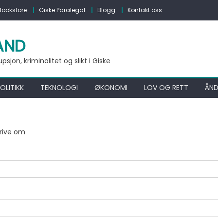
Bookstore
Giske Paralegal
Blogg
Kontakt oss
AND
jon, kriminalitet og slikt i Giske
OLITIKK
TEKNOLOGI
ØKONOMI
LOV OG RETT
ÅND
krive om