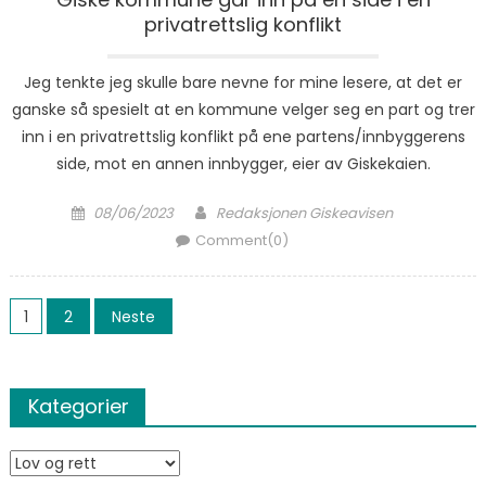
privatrettslig konflikt
Jeg tenkte jeg skulle bare nevne for mine lesere, at det er
ganske så spesielt at en kommune velger seg en part og trer
inn i en privatrettslig konflikt på ene partens/innbyggerens
side, mot en annen innbygger, eier av Giskekaien.
Posted on
Author
08/06/2023
Redaksjonen Giskeavisen
Comment(0)
Sidepaginering
1
2
Neste
Kategorier
Kategorier