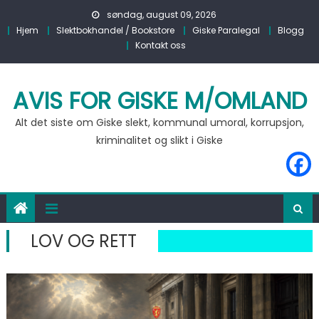
Skip to content
søndag, august 09, 2026
Hjem
Slektbokhandel / Bookstore
Giske Paralegal
Blogg
Kontakt oss
AVIS FOR GISKE M/OMLAND
Alt det siste om Giske slekt, kommunal umoral, korrupsjon,
kriminalitet og slikt i Giske
LOV OG RETT