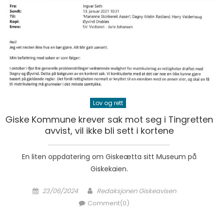
Lov og rett
Giske Kommune krever sak mot seg i Tingretten
avvist, vil ikke bli sett i kortene
En liten oppdatering om Giskeætta sitt Museum på
Giskekaien.
Posted on
Author
23/06/2024
Redaksjonen Giskeavisen
Comment(0)