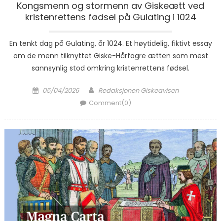
Kongsmenn og stormenn av Giskeætt ved
kristenrettens fødsel på Gulating i 1024
En tenkt dag på Gulating, år 1024. Et høytidelig, fiktivt essay
om de menn tilknyttet Giske-Hårfagre ætten som mest
sannsynlig stod omkring kristenrettens fødsel.
Posted on
Author
05/04/2026
Redaksjonen Giskeavisen
Comment(0)