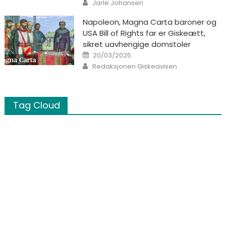
Author
Jarle Johansen
Napoleon, Magna Carta baroner og
USA Bill of Rights far er Giskeætt,
sikret uavhengige domstoler
Posted on
20/03/2025
Author
Redaksjonen Giskeavisen
Tag Cloud