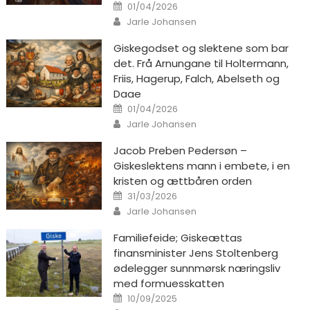
Posted on
01/04/2026
Author
Jarle Johansen
Giskegodset og slektene som bar
det. Frå Arnungane til Holtermann,
Friis, Hagerup, Falch, Abelseth og
Daae
Posted on
01/04/2026
Author
Jarle Johansen
Jacob Preben Pedersøn –
Giskeslektens mann i embete, i en
kristen og ættbåren orden
Posted on
31/03/2026
Author
Jarle Johansen
Familiefeide; Giskeættas
finansminister Jens Stoltenberg
ødelegger sunnmørsk næringsliv
med formuesskatten
Posted on
10/09/2025