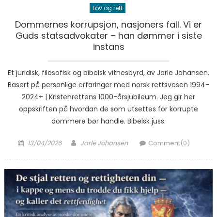
Lov og rett
Dommernes korrupsjon, nasjoners fall. Vi er
Guds statsadvokater – han dømmer i siste
instans
Et juridisk, filosofisk og bibelsk vitnesbyrd, av Jarle Johansen.
Basert på personlige erfaringer med norsk rettsvesen 1994–
2024+ | Kristenrettens 1000-årsjubileum. Jeg gir her
oppskriften på hvordan de som utsettes for korrupte
dommere bør handle. Bibelsk juss.
Posted on
Author
13/04/2026
Jarle Johansen
Comment(0)