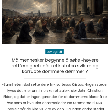
Lov og rett
Må mennesker begynne å søke «høyere
rettferdighet» når rettsstaten svikter og
korrupte dommere dømmer ?
«Sannheten skal sette dere fri», sa Jesus Kristus. «Ingen steder
lyves det mer enn i norske rettsaler«, sier John Christian
Elden, og det er ingen garantier for at dommerne klarer å se
hva som er hva, sier dommerleder Ina Strømstad til NRK.
Spesielt når de ikke VIL vite av den. Og ingen andre steder