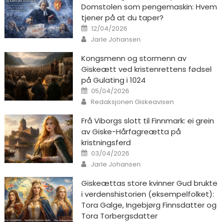
Domstolen som pengemaskin: Hvem
tjener på at du taper?
Posted on
12/04/2026
Author
Jarle Johansen
Kongsmenn og stormenn av
Giskeætt ved kristenrettens fødsel
på Gulating i 1024
Posted on
05/04/2026
Author
Redaksjonen Giskeavisen
Frå Viborgs slott til Finnmark: ei grein
av Giske-Hårfagreætta på
kristningsferd
Posted on
03/04/2026
Author
Jarle Johansen
Giskeættas store kvinner Gud brukte
i verdenshistorien (eksempelfolket):
Tora Galge, Ingebjørg Finnsdatter og
Tora Torbergsdatter