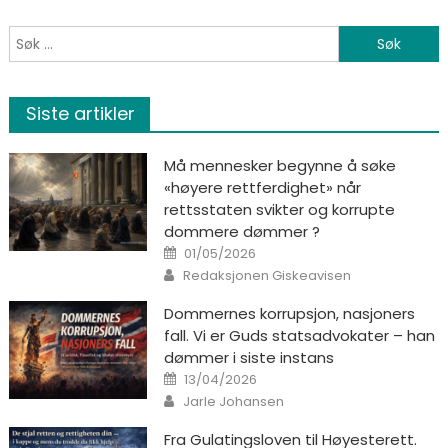
Søk etter:
Siste artikler
Må mennesker begynne å søke
«høyere rettferdighet» når
rettsstaten svikter og korrupte
dommere dømmer ?
Posted on
01/05/2026
Author
Redaksjonen Giskeavisen
Dommernes korrupsjon, nasjoners
fall. Vi er Guds statsadvokater – han
dømmer i siste instans
Posted on
13/04/2026
Author
Jarle Johansen
Fra Gulatingsloven til Høyesterett.