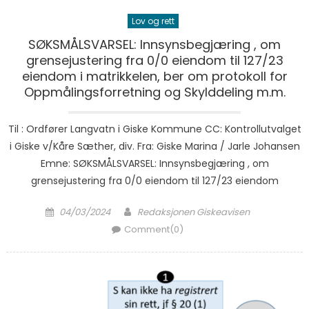
Lov og rett
SØKSMÅLSVARSEL: Innsynsbegjæring , om
grensejustering fra 0/0 eiendom til 127/23
eiendom i matrikkelen, ber om protokoll for
Oppmålingsforretning og Skylddeling m.m.
Til : Ordfører Langvatn i Giske Kommune CC: Kontrollutvalget
i Giske v/Kåre Sæther, div. Fra: Giske Marina / Jarle Johansen
Emne: SØKSMÅLSVARSEL: Innsynsbegjæring , om
grensejustering fra 0/0 eiendom til 127/23 eiendom
Posted on
Author
04/03/2024
Redaksjonen Giskeavisen
Comment(0)