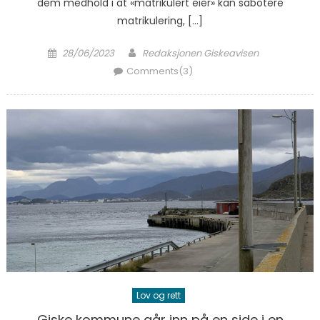
dem medhold i at «matrikulert eier» kan sabotere
matrikulering, […]
Posted on
Author
28/06/2023
Redaksjonen Giskeavisen
Comments(3)
Lov og rett
Giske kommune går inn på en side i en