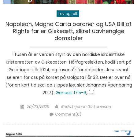
Lov og rett
Napoleon, Magna Carta baroner og USA Bill of
Rights far er Giskeætt, sikret uavhengige
domstoler
I tusen år er verden styrt av den nordiske israelittiske
Kristenretten av Giskeætten-Hårfagreslekten, kodifisert på
Gulatinget i år 1024, og tusen år før det siden Jesus vant
seieren for oss på korset på Golgata i år 33. Det er over nå
(for en kort tid skal de slippes løs, sier Johannes Åpenbaring
20:7).
Genesis 17:5-6
, […]
Posted on
Author
20/03/2025
Redaksjonen Giskeavisen
Comment(0)