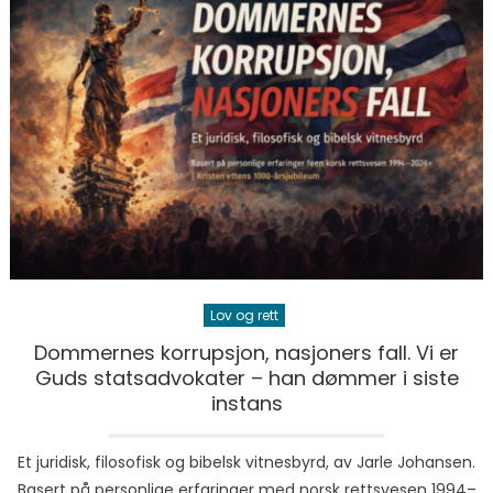
Lov og rett
Dommernes korrupsjon, nasjoners fall. Vi er
Guds statsadvokater – han dømmer i siste
instans
Et juridisk, filosofisk og bibelsk vitnesbyrd, av Jarle Johansen.
Basert på personlige erfaringer med norsk rettsvesen 1994–