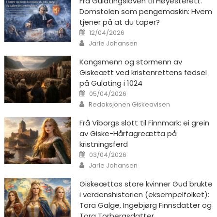
Fra Gulatingsloven til Høyesterett.
Domstolen som pengemaskin: Hvem
tjener på at du taper?
Posted on
12/04/2026
Author
Jarle Johansen
Kongsmenn og stormenn av
Giskeætt ved kristenrettens fødsel
på Gulating i 1024
Posted on
05/04/2026
Author
Redaksjonen Giskeavisen
Frå Viborgs slott til Finnmark: ei grein
av Giske-Hårfagreætta på
kristningsferd
Posted on
03/04/2026
Author
Jarle Johansen
Giskeættas store kvinner Gud brukte
i verdenshistorien (eksempelfolket):
Tora Galge, Ingebjørg Finnsdatter og
Tora Torbergsdatter