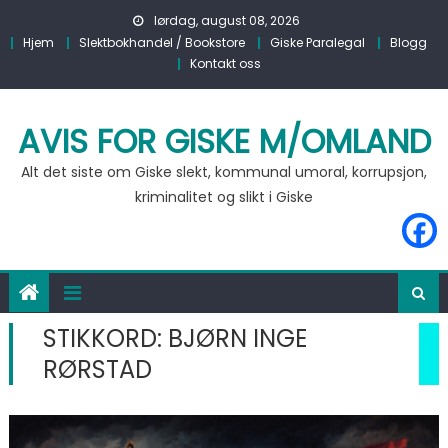
Skip to content
lørdag, august 08, 2026
Hjem
Slektbokhandel / Bookstore
Giske Paralegal
Blogg
Kontakt oss
AVIS FOR GISKE M/OMLAND
Alt det siste om Giske slekt, kommunal umoral, korrupsjon,
kriminalitet og slikt i Giske
STIKKORD:
BJØRN INGE
RØRSTAD