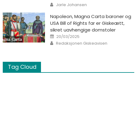
Author
Jarle Johansen
Napoleon, Magna Carta baroner og
USA Bill of Rights far er Giskeætt,
sikret uavhengige domstoler
Posted on
20/03/2025
Author
Redaksjonen Giskeavisen
Tag Cloud