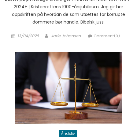
2024+ | Kristenrettens 1000-årsjubileum. Jeg gir her
oppskriften på hvordan de som utsettes for korrupte
dommere bør handle. Bibelsk juss.
Posted on
Author
13/04/2026
Jarle Johansen
Comment(0)
Åndsliv