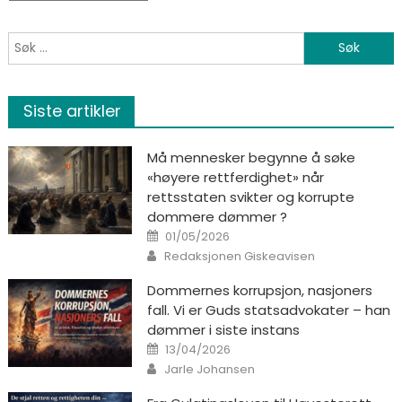
Søk etter:
Siste artikler
Må mennesker begynne å søke
«høyere rettferdighet» når
rettsstaten svikter og korrupte
dommere dømmer ?
Posted on
01/05/2026
Author
Redaksjonen Giskeavisen
Dommernes korrupsjon, nasjoners
fall. Vi er Guds statsadvokater – han
dømmer i siste instans
Posted on
13/04/2026
Author
Jarle Johansen