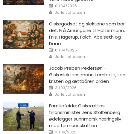
Posted on
01/04/2026
Author
Jarle Johansen
Giskegodset og slektene som bar
det. Frå Arnungane til Holtermann,
Friis, Hagerup, Falch, Abelseth og
Daae
Posted on
01/04/2026
Author
Jarle Johansen
Jacob Preben Pedersøn –
Giskeslektens mann i embete, i en
kristen og ættbåren orden
Posted on
31/03/2026
Author
Jarle Johansen
Familiefeide; Giskeættas
finansminister Jens Stoltenberg
ødelegger sunnmørsk næringsliv
med formuesskatten
Posted on
10/09/2025