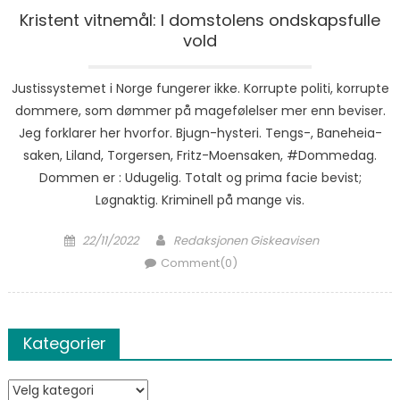
Kristent vitnemål: I domstolens ondskapsfulle
vold
Justissystemet i Norge fungerer ikke. Korrupte politi, korrupte
dommere, som dømmer på magefølelser mer enn beviser.
Jeg forklarer her hvorfor. Bjugn-hysteri. Tengs-, Baneheia-
saken, Liland, Torgersen, Fritz-Moensaken, #Dommedag.
Dommen er : Udugelig. Totalt og prima facie bevist;
Løgnaktig. Kriminell på mange vis.
Posted on
Author
22/11/2022
Redaksjonen Giskeavisen
Comment(0)
Kategorier
Kategorier