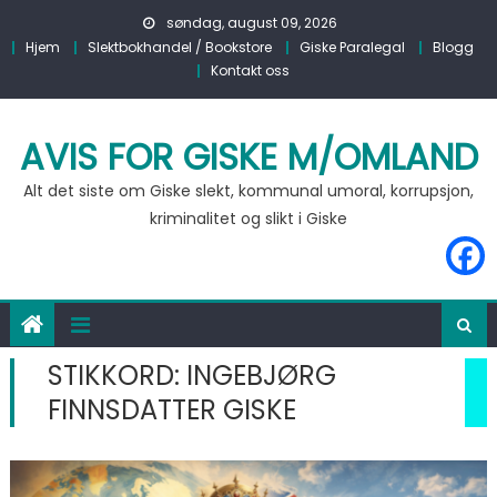
Skip to content
søndag, august 09, 2026
Hjem
Slektbokhandel / Bookstore
Giske Paralegal
Blogg
Kontakt oss
AVIS FOR GISKE M/OMLAND
Alt det siste om Giske slekt, kommunal umoral, korrupsjon,
kriminalitet og slikt i Giske
STIKKORD:
INGEBJØRG
FINNSDATTER GISKE