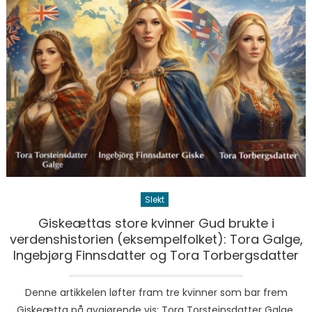
Slekt
Giskeættas store kvinner Gud brukte i
verdenshistorien (eksempelfolket): Tora Galge,
Ingebjørg Finnsdatter og Tora Torbergsdatter
Denne artikkelen løfter fram tre kvinner som bar frem
Giskeætta på avgjørende vis: Tora Torsteinsdatter Galge,