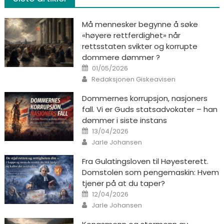
Må mennesker begynne å søke
«høyere rettferdighet» når
rettsstaten svikter og korrupte
dommere dømmer ?
Posted on
01/05/2026
Author
Redaksjonen Giskeavisen
Dommernes korrupsjon, nasjoners
fall. Vi er Guds statsadvokater – han
dømmer i siste instans
Posted on
13/04/2026
Author
Jarle Johansen
Fra Gulatingsloven til Høyesterett.
Domstolen som pengemaskin: Hvem
tjener på at du taper?
Posted on
12/04/2026
Author
Jarle Johansen