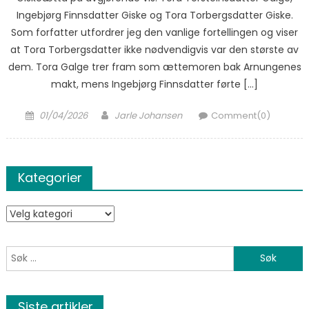
Ingebjørg Finnsdatter Giske og Tora Torbergsdatter Giske.
Som forfatter utfordrer jeg den vanlige fortellingen og viser
at Tora Torbergsdatter ikke nødvendigvis var den største av
dem. Tora Galge trer fram som ættemoren bak Arnungenes
makt, mens Ingebjørg Finnsdatter førte […]
Posted on
Author
01/04/2026
Jarle Johansen
Comment(0)
Kategorier
Kategorier
Søk etter:
Siste artikler