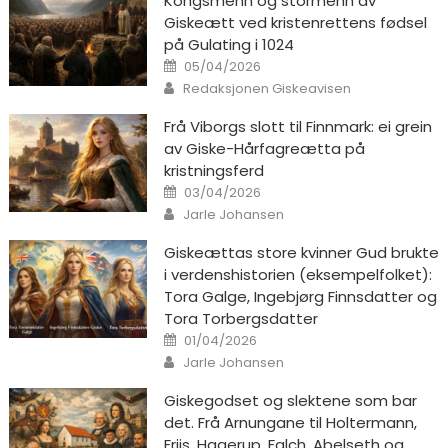
Kongsmenn og stormenn av
Giskeætt ved kristenrettens fødsel
på Gulating i 1024
Posted on
05/04/2026
Author
Redaksjonen Giskeavisen
Frå Viborgs slott til Finnmark: ei grein
av Giske-Hårfagreætta på
kristningsferd
Posted on
03/04/2026
Author
Jarle Johansen
Giskeættas store kvinner Gud brukte
i verdenshistorien (eksempelfolket):
Tora Galge, Ingebjørg Finnsdatter og
Tora Torbergsdatter
Posted on
01/04/2026
Author
Jarle Johansen
Giskegodset og slektene som bar
det. Frå Arnungane til Holtermann,
Friis, Hagerup, Falch, Abelseth og