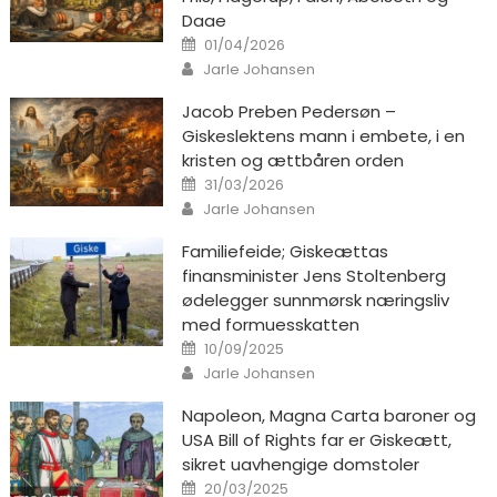
Daae
Posted on
01/04/2026
Author
Jarle Johansen
Jacob Preben Pedersøn –
Giskeslektens mann i embete, i en
kristen og ættbåren orden
Posted on
31/03/2026
Author
Jarle Johansen
Familiefeide; Giskeættas
finansminister Jens Stoltenberg
ødelegger sunnmørsk næringsliv
med formuesskatten
Posted on
10/09/2025
Author
Jarle Johansen
Napoleon, Magna Carta baroner og
USA Bill of Rights far er Giskeætt,
sikret uavhengige domstoler
Posted on
20/03/2025