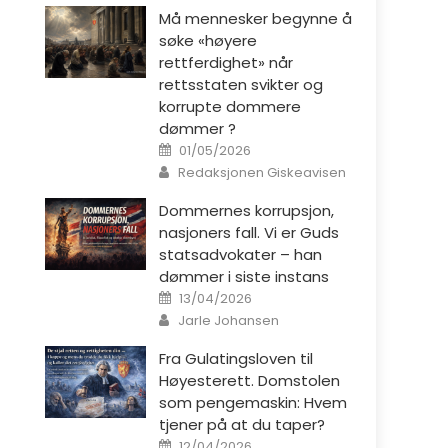
Må mennesker begynne å
søke «høyere
rettferdighet» når
rettsstaten svikter og
korrupte dommere
dømmer ?
Posted on
01/05/2026
Author
Redaksjonen Giskeavisen
Dommernes korrupsjon,
nasjoners fall. Vi er Guds
statsadvokater – han
dømmer i siste instans
Posted on
13/04/2026
Author
Jarle Johansen
Fra Gulatingsloven til
Høyesterett. Domstolen
som pengemaskin: Hvem
tjener på at du taper?
Posted on
12/04/2026