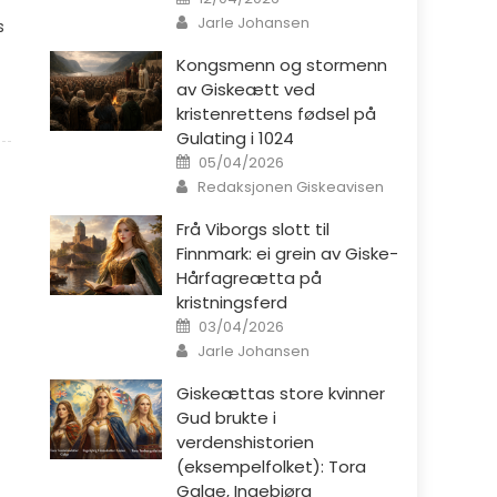
Author
Jarle Johansen
s
Kongsmenn og stormenn
av Giskeætt ved
kristenrettens fødsel på
Gulating i 1024
Posted on
05/04/2026
Author
Redaksjonen Giskeavisen
Frå Viborgs slott til
Finnmark: ei grein av Giske-
Hårfagreætta på
kristningsferd
Posted on
03/04/2026
Author
Jarle Johansen
Giskeættas store kvinner
Gud brukte i
verdenshistorien
(eksempelfolket): Tora
Galge, Ingebjørg