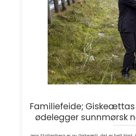
Familiefeide; Giskeættas
ødelegger sunnmørsk n
Jens Stoltenberg er av Giskeætt, det er helt klart