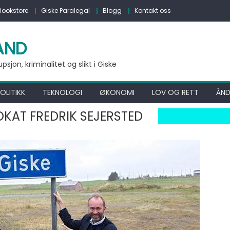
Bookstore
Giske Paralegal
Blogg
Kontakt oss
AND
jon, kriminalitet og slikt i Giske
OLITIKK
TEKNOLOGI
ØKONOMI
LOV OG RETT
ÅND
KAT FREDRIK SEJERSTED