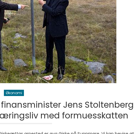
Økonomi
 finansminister Jens Stoltenberg
æringsliv med formuesskatten
. Giskeættas arnested er øya Giske på Sunnmøre. Vi kan bevise at