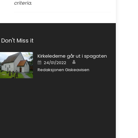
criteria.
Don't Miss it
Kirkelederne går ut i spagaten
Author
Posted on
24/01/2022
Redaksjonen Giskeavisen