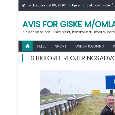
Skip to content
lørdag, august 08, 2026
Hjem
Slektbokhandel / 
AVIS FOR GISKE M/OML
Alt det siste om Giske slekt, kommunal umoral, korrups
HELSE
SPORT
UNDERHOLDNING
P
STIKKORD:
REGJERINGSADVO