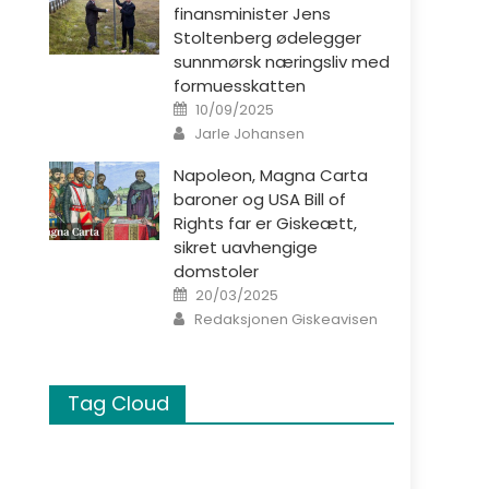
finansminister Jens
Stoltenberg ødelegger
sunnmørsk næringsliv med
formuesskatten
Posted on
10/09/2025
Author
Jarle Johansen
Napoleon, Magna Carta
baroner og USA Bill of
Rights far er Giskeætt,
sikret uavhengige
domstoler
Posted on
20/03/2025
Author
Redaksjonen Giskeavisen
Tag Cloud