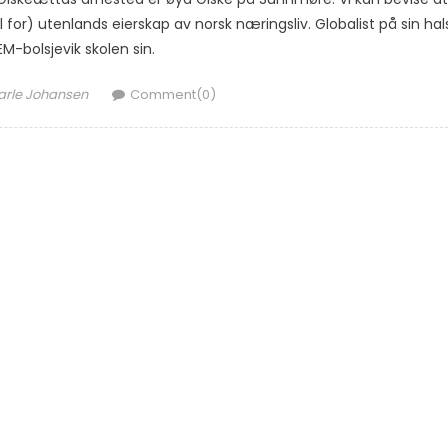
l for) utenlands eierskap av norsk næringsliv. Globalist på sin hal
M-bolsjevik skolen sin.
uthor
arle Johansen
Comment(0)