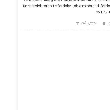
finansministeren forfordeler (diskriminerer til forde
av HARLE
Posted on
A
10/09/2025
J