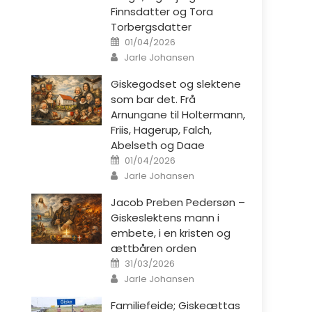
Finnsdatter og Tora
Torbergsdatter
Posted on
01/04/2026
Author
Jarle Johansen
Giskegodset og slektene
som bar det. Frå
Arnungane til Holtermann,
Friis, Hagerup, Falch,
Abelseth og Daae
Posted on
01/04/2026
Author
Jarle Johansen
Jacob Preben Pedersøn –
Giskeslektens mann i
embete, i en kristen og
ættbåren orden
Posted on
31/03/2026
Author
Jarle Johansen
Familiefeide; Giskeættas