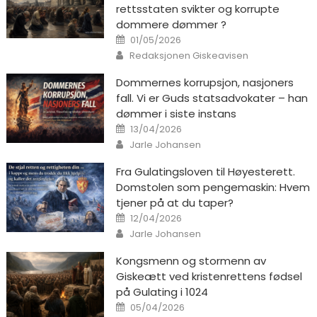
rettsstaten svikter og korrupte
dommere dømmer ?
Posted on
01/05/2026
Author
Redaksjonen Giskeavisen
Dommernes korrupsjon, nasjoners
fall. Vi er Guds statsadvokater – han
dømmer i siste instans
Posted on
13/04/2026
Author
Jarle Johansen
Fra Gulatingsloven til Høyesterett.
Domstolen som pengemaskin: Hvem
tjener på at du taper?
Posted on
12/04/2026
Author
Jarle Johansen
Kongsmenn og stormenn av
Giskeætt ved kristenrettens fødsel
på Gulating i 1024
Posted on
05/04/2026