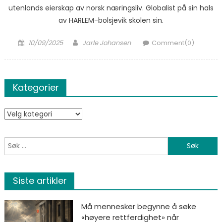
utenlands eierskap av norsk næringsliv. Globalist på sin hals
av HARLEM-bolsjevik skolen sin.
Posted on
Author
10/09/2025
Jarle Johansen
Comment(0)
Kategorier
Kategorier
Søk etter:
Siste artikler
Må mennesker begynne å søke
«høyere rettferdighet» når