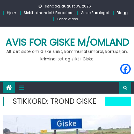
Skip to content
søndag, august 09, 2026
Hjem
Slektbokhandel / Bookstore
Giske Paralegal
Blogg
Kontakt oss
AVIS FOR GISKE M/OMLAND
Alt det siste om Giske slekt, kommunal umoral, korrupsjon,
kriminalitet og slikt i Giske
STIKKORD:
TROND GISKE