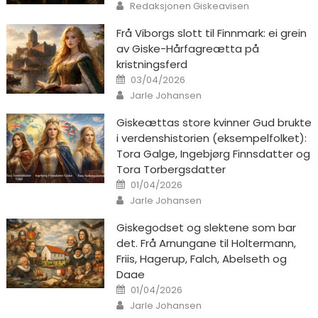
Author
Redaksjonen Giskeavisen
Frå Viborgs slott til Finnmark: ei grein
av Giske-Hårfagreætta på
kristningsferd
Posted on
03/04/2026
Author
Jarle Johansen
Giskeættas store kvinner Gud brukte
i verdenshistorien (eksempelfolket):
Tora Galge, Ingebjørg Finnsdatter og
Tora Torbergsdatter
Posted on
01/04/2026
Author
Jarle Johansen
Giskegodset og slektene som bar
det. Frå Arnungane til Holtermann,
Friis, Hagerup, Falch, Abelseth og
Daae
Posted on
01/04/2026
Author
Jarle Johansen