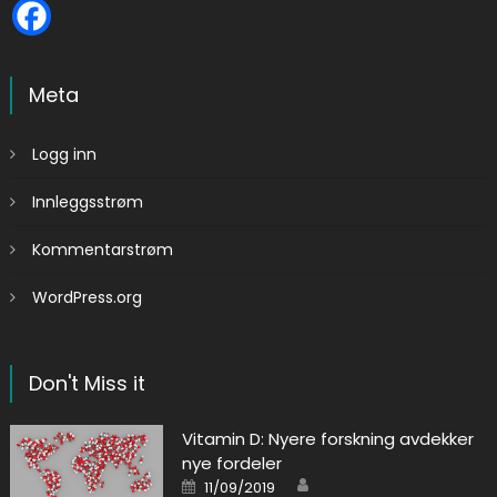
Meta
Logg inn
Innleggsstrøm
Kommentarstrøm
WordPress.org
Don't Miss it
Vitamin D: Nyere forskning avdekker
nye fordeler
Author
Posted on
11/09/2019