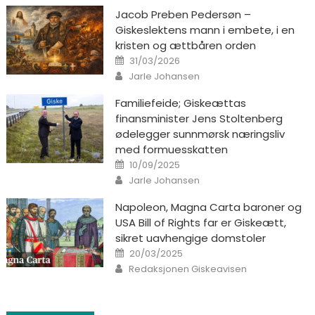
Jacob Preben Pedersøn –
Giskeslektens mann i embete, i en
kristen og ættbåren orden
Posted on
31/03/2026
Author
Jarle Johansen
Familiefeide; Giskeættas
finansminister Jens Stoltenberg
ødelegger sunnmørsk næringsliv
med formuesskatten
Posted on
10/09/2025
Author
Jarle Johansen
Napoleon, Magna Carta baroner og
USA Bill of Rights far er Giskeætt,
sikret uavhengige domstoler
Posted on
20/03/2025
Author
Redaksjonen Giskeavisen