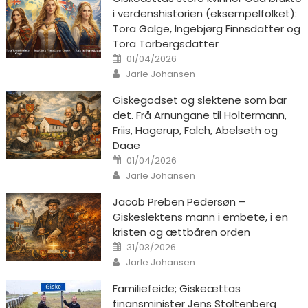
i verdenshistorien (eksempelfolket):
Tora Galge, Ingebjørg Finnsdatter og
Tora Torbergsdatter
Posted on
01/04/2026
Author
Jarle Johansen
Giskegodset og slektene som bar
det. Frå Arnungane til Holtermann,
Friis, Hagerup, Falch, Abelseth og
Daae
Posted on
01/04/2026
Author
Jarle Johansen
Jacob Preben Pedersøn –
Giskeslektens mann i embete, i en
kristen og ættbåren orden
Posted on
31/03/2026
Author
Jarle Johansen
Familiefeide; Giskeættas
finansminister Jens Stoltenberg