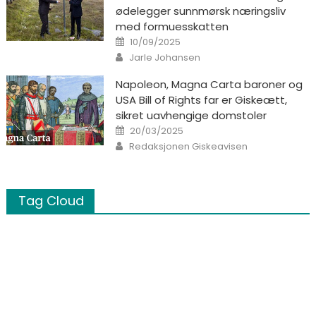
ødelegger sunnmørsk næringsliv
med formuesskatten
Posted on
10/09/2025
Author
Jarle Johansen
Napoleon, Magna Carta baroner og
USA Bill of Rights far er Giskeætt,
sikret uavhengige domstoler
Posted on
20/03/2025
Author
Redaksjonen Giskeavisen
Tag Cloud