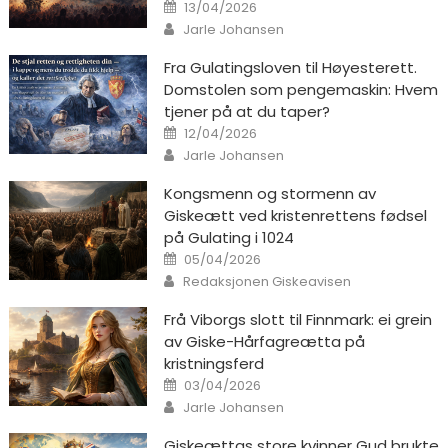
Posted on
13/04/2026
Author
Jarle Johansen
Fra Gulatingsloven til Høyesterett.
Domstolen som pengemaskin: Hvem
tjener på at du taper?
Posted on
12/04/2026
Author
Jarle Johansen
Kongsmenn og stormenn av
Giskeætt ved kristenrettens fødsel
på Gulating i 1024
Posted on
05/04/2026
Author
Redaksjonen Giskeavisen
Frå Viborgs slott til Finnmark: ei grein
av Giske-Hårfagreætta på
kristningsferd
Posted on
03/04/2026
Author
Jarle Johansen
Giskeættas store kvinner Gud brukte