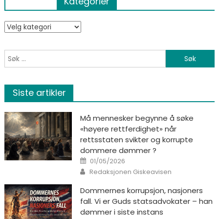
Kategorier
Kategorier
Søk etter:
Siste artikler
Må mennesker begynne å søke
«høyere rettferdighet» når
rettsstaten svikter og korrupte
dommere dømmer ?
Posted on
01/05/2026
Author
Redaksjonen Giskeavisen
Dommernes korrupsjon, nasjoners
fall. Vi er Guds statsadvokater – han
dømmer i siste instans