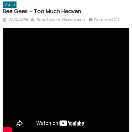
Video
Bee Gees – Too Much Heaven
Posted on
Author
27/01/1999
Redaksjonen Giskeavisen
Comment(0)