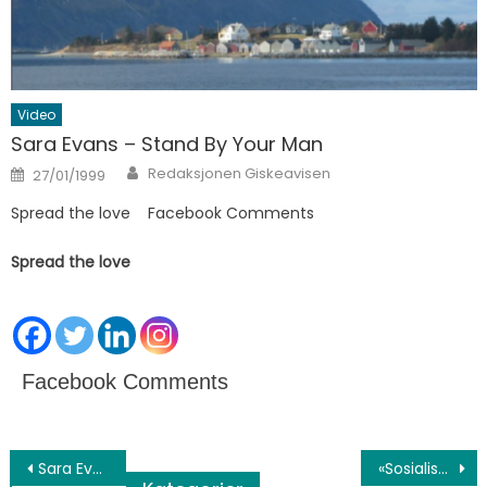
Video
Sara Evans – Stand By Your Man
Author
Posted on
Redaksjonen Giskeavisen
27/01/1999
Spread the love Facebook Comments
Spread the love
Facebook Comments
Innleggsnavigasjon
Sara Evans – Stand By Your Man
«Sosialisme er en filosofi om fiasko, uvitenhetens trosbekjennelse og misunnelsens evangelium, dens iboende dyd er lik deling av elendighet.» ― Winston S. Churchill