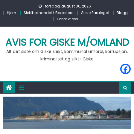
Skip to content
torsdag, august 06, 2026
Hjem
Slektbokhandel / Bookstore
Giske Paralegal
Blogg
Kontakt oss
AVIS FOR GISKE M/OMLAND
Alt det siste om Giske slekt, kommunal umoral, korrupsjon,
kriminalitet og slikt i Giske