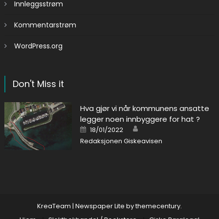
Innleggsstrøm
Kommentarstrøm
WordPress.org
Don't Miss it
Hva gjør vi når kommunens ansatte
legger noen innbyggere for hat ?
Author
Posted on
18/01/2022
Redaksjonen Giskeavisen
KreaTeam
|
Newspaper Lite by
themecentury
.