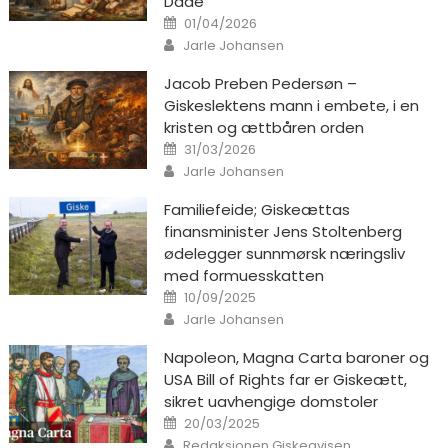
Daae
Posted on
01/04/2026
Author
Jarle Johansen
Jacob Preben Pedersøn –
Giskeslektens mann i embete, i en
kristen og ættbåren orden
Posted on
31/03/2026
Author
Jarle Johansen
Familiefeide; Giskeættas
finansminister Jens Stoltenberg
ødelegger sunnmørsk næringsliv
med formuesskatten
Posted on
10/09/2025
Author
Jarle Johansen
Napoleon, Magna Carta baroner og
USA Bill of Rights far er Giskeætt,
sikret uavhengige domstoler
Posted on
20/03/2025
Author
Redaksjonen Giskeavisen