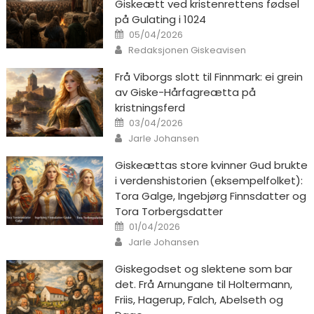
Giskeætt ved kristenrettens fødsel
på Gulating i 1024
Posted on
05/04/2026
Author
Redaksjonen Giskeavisen
Frå Viborgs slott til Finnmark: ei grein
av Giske-Hårfagreætta på
kristningsferd
Posted on
03/04/2026
Author
Jarle Johansen
Giskeættas store kvinner Gud brukte
i verdenshistorien (eksempelfolket):
Tora Galge, Ingebjørg Finnsdatter og
Tora Torbergsdatter
Posted on
01/04/2026
Author
Jarle Johansen
Giskegodset og slektene som bar
det. Frå Arnungane til Holtermann,
Friis, Hagerup, Falch, Abelseth og