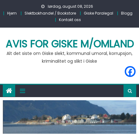
Skip to content
lørdag, august 08, 2026
Hjem
Slektbokhandel / Bookstore
Giske Paralegal
Blogg
Kontakt oss
AVIS FOR GISKE M/OMLAND
Alt det siste om Giske slekt, kommunal umoral, korrupsjon,
kriminalitet og slikt i Giske