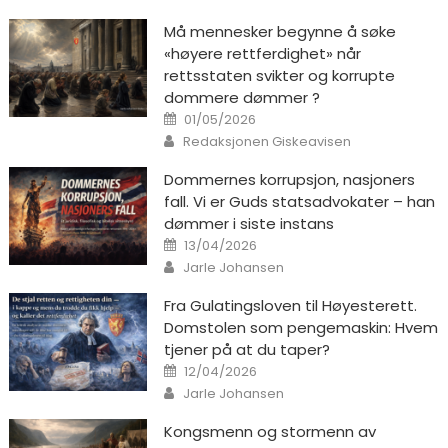
Må mennesker begynne å søke
«høyere rettferdighet» når
rettsstaten svikter og korrupte
dommere dømmer ?
Posted on
01/05/2026
Author
Redaksjonen Giskeavisen
Dommernes korrupsjon, nasjoners
fall. Vi er Guds statsadvokater – han
dømmer i siste instans
Posted on
13/04/2026
Author
Jarle Johansen
Fra Gulatingsloven til Høyesterett.
Domstolen som pengemaskin: Hvem
tjener på at du taper?
Posted on
12/04/2026
Author
Jarle Johansen
Kongsmenn og stormenn av