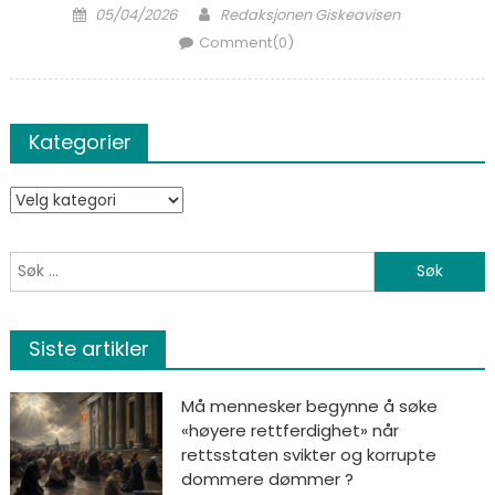
Posted on
Author
05/04/2026
Redaksjonen Giskeavisen
Comment(0)
Kategorier
Kategorier
Søk etter:
Siste artikler
Må mennesker begynne å søke
«høyere rettferdighet» når
rettsstaten svikter og korrupte
dommere dømmer ?