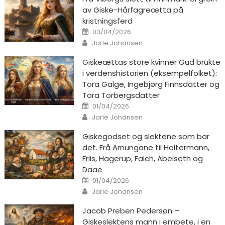
av Giske-Hårfagreætta på
kristningsferd
Posted on
03/04/2026
Author
Jarle Johansen
Giskeættas store kvinner Gud brukte
i verdenshistorien (eksempelfolket):
Tora Galge, Ingebjørg Finnsdatter og
Tora Torbergsdatter
Posted on
01/04/2026
Author
Jarle Johansen
Giskegodset og slektene som bar
det. Frå Arnungane til Holtermann,
Friis, Hagerup, Falch, Abelseth og
Daae
Posted on
01/04/2026
Author
Jarle Johansen
Jacob Preben Pedersøn –
Giskeslektens mann i embete, i en