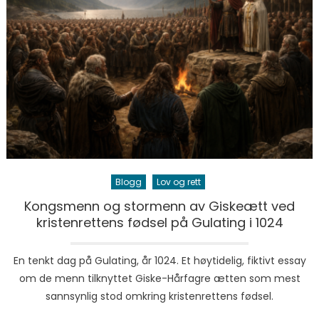
Blogg
Lov og rett
Kongsmenn og stormenn av Giskeætt ved
kristenrettens fødsel på Gulating i 1024
En tenkt dag på Gulating, år 1024. Et høytidelig, fiktivt essay
om de menn tilknyttet Giske-Hårfagre ætten som mest
sannsynlig stod omkring kristenrettens fødsel.