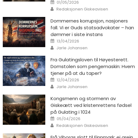
Posted on
01/05/2026
Author
Redaksjonen Giskeavisen
Dommernes korrupsjon, nasjoners
fall. Vi er Guds statsadvokater – han
dømmer i siste instans
Posted on
13/04/2026
Author
Jarle Johansen
Fra Gulatingsloven til Høyesterett.
Domstolen som pengemaskin: Hvem
tjener på at du taper?
Posted on
12/04/2026
Author
Jarle Johansen
Kongsmenn og stormenn av
Giskeætt ved kristenrettens fødsel
på Gulating i 1024
Posted on
05/04/2026
Author
Redaksjonen Giskeavisen
Frå Viborgs slott til Finnmark: ei grein