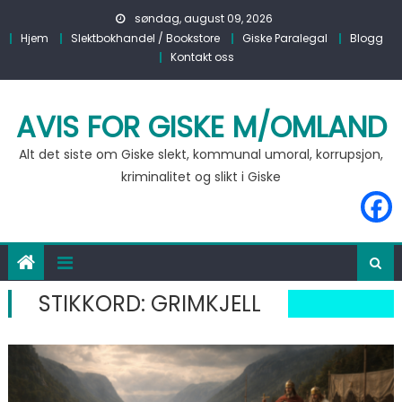
Skip to content
søndag, august 09, 2026
Hjem
Slektbokhandel / Bookstore
Giske Paralegal
Blogg
Kontakt oss
AVIS FOR GISKE M/OMLAND
Alt det siste om Giske slekt, kommunal umoral, korrupsjon,
kriminalitet og slikt i Giske
STIKKORD:
GRIMKJELL