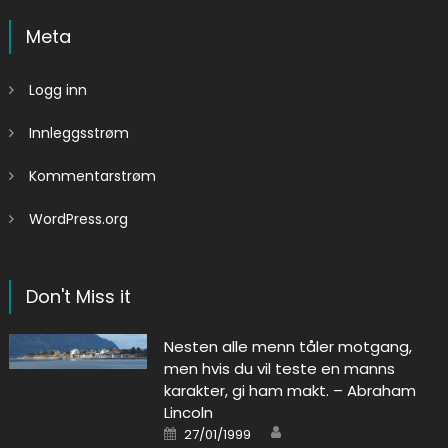
Meta
Logg inn
Innleggsstrøm
Kommentarstrøm
WordPress.org
Don't Miss it
Nesten alle menn tåler motgang,
men hvis du vil teste en manns
karakter, gi ham makt. – Abraham
Lincoln
Author
Posted on
27/01/1999