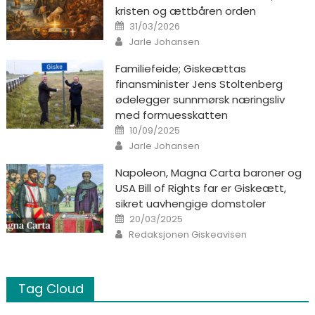
kristen og ættbåren orden
Posted on
31/03/2026
Author
Jarle Johansen
Familiefeide; Giskeættas
finansminister Jens Stoltenberg
ødelegger sunnmørsk næringsliv
med formuesskatten
Posted on
10/09/2025
Author
Jarle Johansen
Napoleon, Magna Carta baroner og
USA Bill of Rights far er Giskeætt,
sikret uavhengige domstoler
Posted on
20/03/2025
Author
Redaksjonen Giskeavisen
Tag Cloud