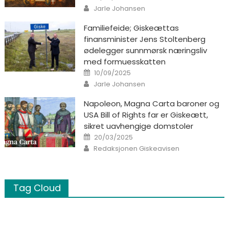
Author
Jarle Johansen
Familiefeide; Giskeættas
finansminister Jens Stoltenberg
ødelegger sunnmørsk næringsliv
med formuesskatten
Posted on
10/09/2025
Author
Jarle Johansen
Napoleon, Magna Carta baroner og
USA Bill of Rights far er Giskeætt,
sikret uavhengige domstoler
Posted on
20/03/2025
Author
Redaksjonen Giskeavisen
Tag Cloud