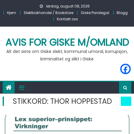
Skip to content
lørdag, august 08, 2026
Hjem
Slektbokhandel / Bookstore
Giske Paralegal
Blogg
Kontakt oss
AVIS FOR GISKE M/OMLAND
Alt det siste om Giske slekt, kommunal umoral, korrupsjon,
kriminalitet og slikt i Giske
STIKKORD:
THOR HOPPESTAD