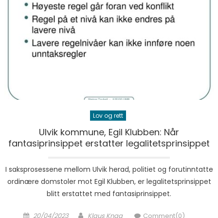
Lov og rett
Ulvik kommune, Egil Klubben: Når
fantasiprinsippet erstatter legalitetsprinsippet
I saksprosessene mellom Ulvik herad, politiet og forutinntatte
ordinære domstoler mot Egil Klubben, er legalitetsprinsippet
blitt erstattet med fantasiprinsippet.
Posted on
Author
20/04/2023
Klaus Knag
Comment(0)