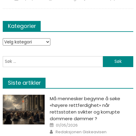
Kategorier
Kategorier
Søk etter:
Siste artikler
Må mennesker begynne å søke
«høyere rettferdighet» når
rettsstaten svikter og korrupte
dommere dømmer ?
Posted on
01/05/2026
Author
Redaksjonen Giskeavisen