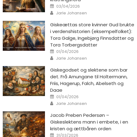
Posted on
03/04/2026
Author
Jarle Johansen
Giskeættas store kvinner Gud brukte
i verdenshistorien (eksempelfolket):
Tora Galge, Ingebjørg Finnsdatter og
Tora Torbergsdatter
Posted on
01/04/2026
Author
Jarle Johansen
Giskegodset og slektene som bar
det. Frå Arnungane til Holtermann,
Friis, Hagerup, Falch, Abelseth og
Daae
Posted on
01/04/2026
Author
Jarle Johansen
Jacob Preben Pedersøn –
Giskeslektens mann i embete, i en
kristen og ættbåren orden
Posted on
31/03/2026