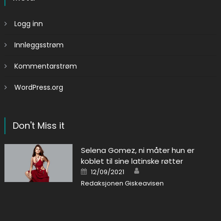
Logg inn
Innleggsstrøm
Kommentarstrøm
WordPress.org
Don't Miss it
Selena Gomez, ni måter hun er
koblet til sine latinske røtter
Author
Posted on
12/09/2021
Redaksjonen Giskeavisen