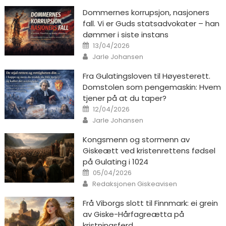
Dommernes korrupsjon, nasjoners
fall. Vi er Guds statsadvokater – han
dømmer i siste instans
Posted on
13/04/2026
Author
Jarle Johansen
Fra Gulatingsloven til Høyesterett.
Domstolen som pengemaskin: Hvem
tjener på at du taper?
Posted on
12/04/2026
Author
Jarle Johansen
Kongsmenn og stormenn av
Giskeætt ved kristenrettens fødsel
på Gulating i 1024
Posted on
05/04/2026
Author
Redaksjonen Giskeavisen
Frå Viborgs slott til Finnmark: ei grein
av Giske-Hårfagreætta på
kristningsferd