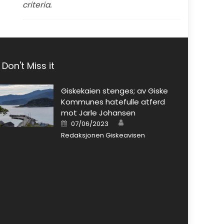
criteria.
Don't Miss it
Giskekaien stenges; av Giske
Kommunes hatefulle atferd
mot Jarle Johansen
Author
Posted on
07/06/2023
Redaksjonen Giskeavisen