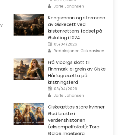
Author
Jarle Johansen
Kongsmenn og stormenn
av Giskeætt ved
av
kristenrettens fødsel på
Gulating i 1024
Posted on
05/04/2026
Author
Redaksjonen Giskeavisen
Frå Viborgs slott til
Finnmark: ei grein av Giske-
Hårfagreætta på
kristningsferd
Posted on
03/04/2026
Author
Jarle Johansen
Giskeættas store kvinner
Gud brukte i
verdenshistorien
(eksempelfolket): Tora
Galge, Ingebjørg