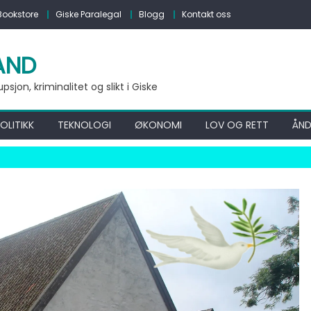
Bookstore
Giske Paralegal
Blogg
Kontakt oss
AND
jon, kriminalitet og slikt i Giske
OLITIKK
TEKNOLOGI
ØKONOMI
LOV OG RETT
ÅND