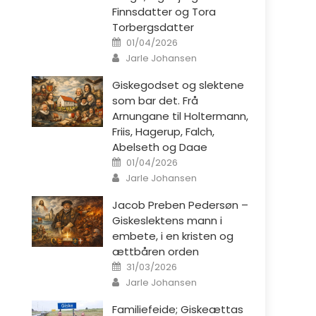
Finnsdatter og Tora
Torbergsdatter
Posted on
01/04/2026
Author
Jarle Johansen
Giskegodset og slektene
som bar det. Frå
Arnungane til Holtermann,
Friis, Hagerup, Falch,
Abelseth og Daae
Posted on
01/04/2026
Author
Jarle Johansen
Jacob Preben Pedersøn –
Giskeslektens mann i
embete, i en kristen og
ættbåren orden
Posted on
31/03/2026
Author
Jarle Johansen
Familiefeide; Giskeættas