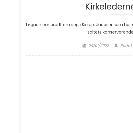
Kirkeledern
Løgnen har bredt om seg i Kirken. Judaser som har s
saltets konserverende k
Posted on
Author
24/01/2022
Redaks