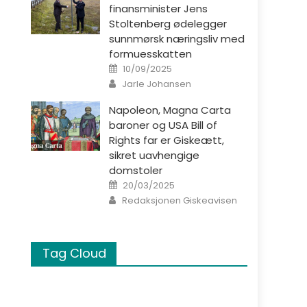
finansminister Jens
Stoltenberg ødelegger
sunnmørsk næringsliv med
formuesskatten
Posted on
10/09/2025
Author
Jarle Johansen
Napoleon, Magna Carta
baroner og USA Bill of
Rights far er Giskeætt,
sikret uavhengige
domstoler
Posted on
20/03/2025
Author
Redaksjonen Giskeavisen
Tag Cloud