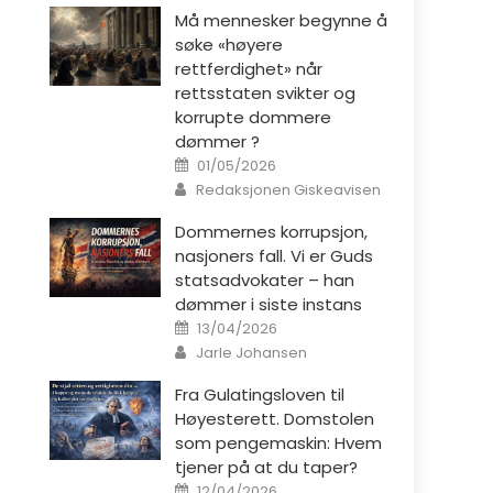
Må mennesker begynne å
søke «høyere
rettferdighet» når
rettsstaten svikter og
korrupte dommere
dømmer ?
Posted on
01/05/2026
Author
Redaksjonen Giskeavisen
Dommernes korrupsjon,
nasjoners fall. Vi er Guds
statsadvokater – han
dømmer i siste instans
Posted on
13/04/2026
Author
Jarle Johansen
Fra Gulatingsloven til
Høyesterett. Domstolen
som pengemaskin: Hvem
tjener på at du taper?
Posted on
12/04/2026