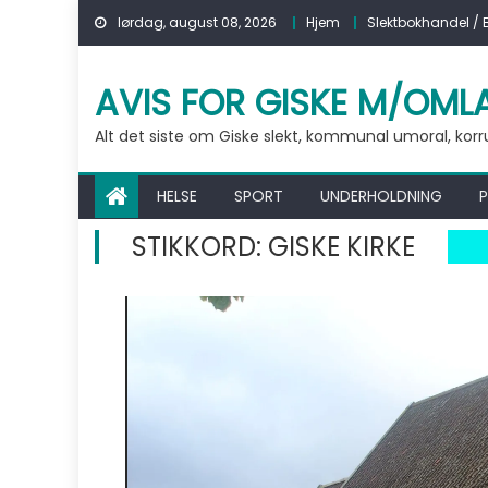
Skip to content
lørdag, august 08, 2026
Hjem
Slektbokhandel / 
AVIS FOR GISKE M/OML
Alt det siste om Giske slekt, kommunal umoral, korrups
HELSE
SPORT
UNDERHOLDNING
P
STIKKORD:
GISKE KIRKE