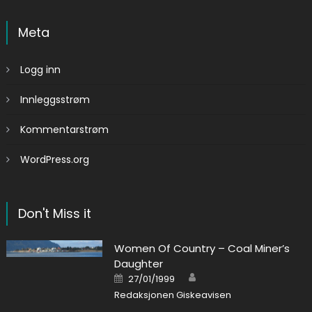
Meta
Logg inn
Innleggsstrøm
Kommentarstrøm
WordPress.org
Don't Miss it
Women Of Country – Coal Miner’s
Daughter
Author
Posted on
27/01/1999
Redaksjonen Giskeavisen