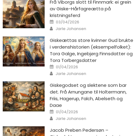
Frå Viborgs slott til Finnmark: ei grein
av Giske-Hårfagreætta på
kristningsferd
Posted on
03/04/2026
Author
Jarle Johansen
Giskeættas store kvinner Gud brukte
i verdenshistorien (eksempelfolket):
Tora Galge, Ingebjørg Finnsdatter og
Tora Torbergsdatter
Posted on
01/04/2026
Author
Jarle Johansen
Giskegodset og slektene som bar
det. Frå Arnungane til Holtermann,
Friis, Hagerup, Falch, Abelseth og
Daae
Posted on
01/04/2026
Author
Jarle Johansen
Jacob Preben Pedersøn –