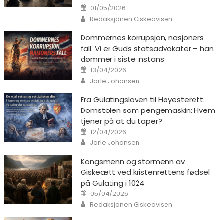
Posted on
01/05/2026
Author
Redaksjonen Giskeavisen
Dommernes korrupsjon, nasjoners
fall. Vi er Guds statsadvokater – han
dømmer i siste instans
Posted on
13/04/2026
Author
Jarle Johansen
Fra Gulatingsloven til Høyesterett.
Domstolen som pengemaskin: Hvem
tjener på at du taper?
Posted on
12/04/2026
Author
Jarle Johansen
Kongsmenn og stormenn av
Giskeætt ved kristenrettens fødsel
på Gulating i 1024
Posted on
05/04/2026
Author
Redaksjonen Giskeavisen