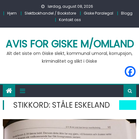
Skip to content
lørdag, august 08, 2026
Hjem
Slektbokhandel / Bookstore
Giske Paralegal
Blogg
Kontakt oss
AVIS FOR GISKE M/OMLAND
Alt det siste om Giske slekt, kommunal umoral, korrupsjon,
kriminalitet og slikt i Giske
STIKKORD:
STÅLE ESKELAND