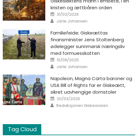
Giskeslektens mann i embete, i en
kristen og ættbåren orden
Posted on
31/03/2026
Author
Jarle Johansen
Familiefeide; Giskeættas
finansminister Jens Stoltenberg
ødelegger sunnmørsk næringsliv
med formuesskatten
Posted on
10/09/2025
Author
Jarle Johansen
Napoleon, Magna Carta baroner og
USA Bill of Rights far er Giskeætt,
sikret uavhengige domstoler
Posted on
20/03/2025
Author
Redaksjonen Giskeavisen
Tag Cloud