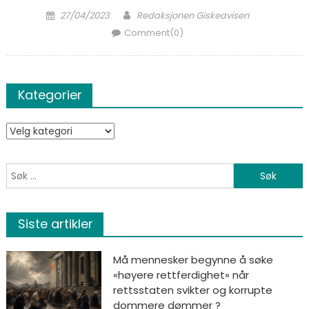
Posted on
Author
27/04/2023
Redaksjonen Giskeavisen
Comment(0)
Kategorier
Kategorier
Søk etter:
Siste artikler
Må mennesker begynne å søke
«høyere rettferdighet» når
rettsstaten svikter og korrupte
dommere dømmer ?