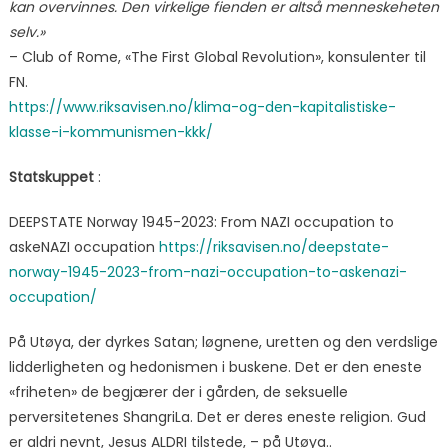
kan overvinnes. Den virkelige fienden er altså menneskeheten
selv.»
– Club of Rome, «The First Global Revolution», konsulenter til
FN.
https://www.riksavisen.no/klima-og-den-kapitalistiske-
klasse-i-kommunismen-kkk/
Statskuppet
:
DEEPSTATE Norway 1945-2023: From NAZI occupation to
askeNAZI occupation
https://riksavisen.no/deepstate-
norway-1945-2023-from-nazi-occupation-to-askenazi-
occupation/
På Utøya, der dyrkes Satan; løgnene, uretten og den verdslige
lidderligheten og hedonismen i buskene. Det er den eneste
«friheten» de begjærer der i gården, de seksuelle
perversitetenes ShangriLa. Det er deres eneste religion. Gud
er aldri nevnt, Jesus ALDRI tilstede, – på Utøya..