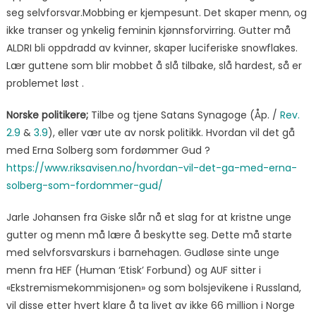
seg selvforsvar.Mobbing er kjempesunt. Det skaper menn, og
ikke transer og ynkelig feminin kjønnsforvirring. Gutter må
ALDRI bli oppdradd av kvinner, skaper luciferiske snowflakes.
Lær guttene som blir mobbet å slå tilbake, slå hardest, så er
problemet løst .
Norske politikere;
Tilbe og tjene Satans Synagoge (Åp. /
Rev.
2.9
&
3.9
), eller vær ute av norsk politikk. Hvordan vil det gå
med Erna Solberg som fordømmer Gud ?
https://www.riksavisen.no/hvordan-vil-det-ga-med-erna-
solberg-som-fordommer-gud/
Jarle Johansen fra Giske slår nå et slag for at kristne unge
gutter og menn må lære å beskytte seg. Dette må starte
med selvforsvarskurs i barnehagen. Gudløse sinte unge
menn fra HEF (Human ‘Etisk’ Forbund) og AUF sitter i
«Ekstremismekommisjonen» og som bolsjevikene i Russland,
vil disse etter hvert klare å ta livet av ikke 66 million i Norge