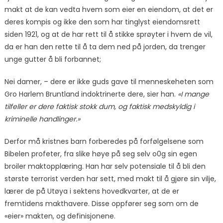
makt at de kan vedta hvem som eier en eiendom, at det er
deres kompis og ikke den som har tinglyst eiendomsrett
siden 1921, og at de har rett til å stikke sprøyter i hvem de vil,
da er han den rette til å ta dem ned på jorden, da trenger
unge gutter å bli forbannet;
Nei damer, – dere er ikke guds gave til menneskeheten som
Gro Harlem Bruntland indoktrinerte dere, sier han.
«I mange
tilfeller er dere faktisk stokk dum, og faktisk medskyldig i
kriminelle handlinger.»
Derfor må kristnes barn forberedes på forfølgelsene som
Bibelen profeter, fra slike høye på seg selv o0g sin egen
broiler maktopplæring. Han har selv potensiale til å bli den
største terrorist verden har sett, med makt til å gjøre sin vilje,
lærer de på Utøya i sektens hovedkvarter, at de er
fremtidens makthavere. Disse oppfører seg som om de
«eier» makten, og definisjonene.