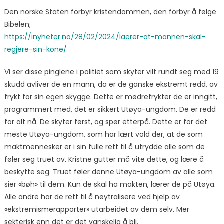
Den norske Staten forbyr kristendommen, den forbyr å følge
Bibelen;
https://inyheter.no/28/02/2024/laerer-at-mannen-skal-
regjere-sin-kone/
Vi ser disse pinglene i politiet som skyter vilt rundt seg med 19
skudd avliver de en mann, da er de ganske ekstremt redd, av
frykt for sin egen skygge. Dette er mødrefrykter de er inngitt,
programmert med, det er sikkert Utøya-ungdom. De er redd
for alt nå. De skyter først, og spør etterpå. Dette er for det
meste Utøya-ungdom, som har lært vold der, at de som
maktmennesker er i sin fulle rett til å utrydde alle som de
føler seg truet av. Kristne gutter må vite dette, og lære å
beskytte seg. Truet føler denne Utøya-ungdom av alle som
sier «bøh» til dem. Kun de skal ha makten, lærer de på Utøya.
Alle andre har de rett til å nøytralisere ved hjelp av
«ekstremismerapporter» utarbeidet av dem selv. Mer
sekterisk enn det er det vanskelig å bli.