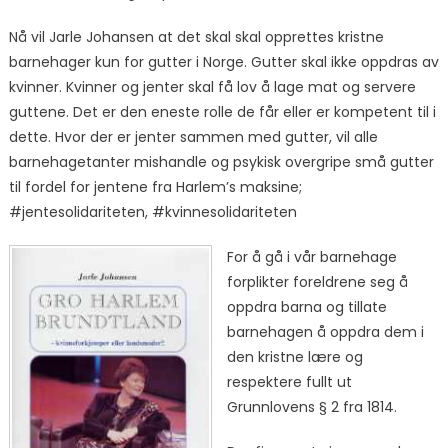
Nå vil Jarle Johansen at det skal skal opprettes kristne
barnehager kun for gutter i Norge. Gutter skal ikke oppdras av
kvinner. Kvinner og jenter skal få lov å lage mat og servere
guttene. Det er den eneste rolle de får eller er kompetent til i
dette. Hvor der er jenter sammen med gutter, vil alle
barnehagetanter mishandle og psykisk overgripe små gutter
til fordel for jentene fra Harlem’s maksine;
#jentesolidariteten, #kvinnesolidariteten
For å gå i vår barnehage
forplikter foreldrene seg å
oppdra barna og tillate
barnehagen å oppdra dem i
den kristne lære og
respektere fullt ut
Grunnlovens § 2 fra 1814.