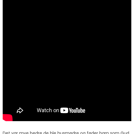
Det var mye bedre de ble husmødre og føder barn som Gud