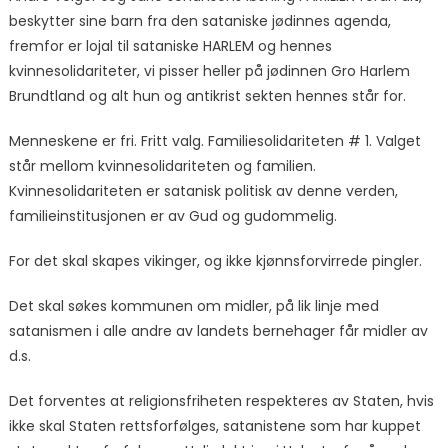
beskytter sine barn fra den sataniske jødinnes agenda,
fremfor er lojal til sataniske HARLEM og hennes
kvinnesolidariteter, vi pisser heller på jødinnen Gro Harlem
Brundtland og alt hun og antikrist sekten hennes står for.
Menneskene er fri. Fritt valg. Familiesolidariteten # 1. Valget
står mellom kvinnesolidariteten og familien.
Kvinnesolidariteten er satanisk politisk av denne verden,
familieinstitusjonen er av Gud og gudommelig.
For det skal skapes vikinger, og ikke kjønnsforvirrede pingler.
Det skal søkes kommunen om midler, på lik linje med
satanismen i alle andre av landets bernehager får midler av
d.s.
Det forventes at religionsfriheten respekteres av Staten, hvis
ikke skal Staten rettsforfølges, satanistene som har kuppet