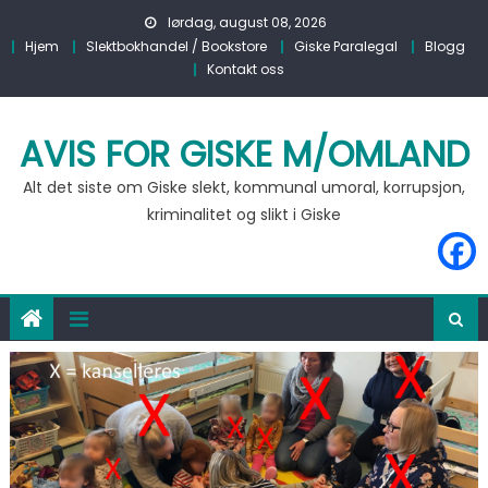
Skip to content
lørdag, august 08, 2026
Hjem
Slektbokhandel / Bookstore
Giske Paralegal
Blogg
Kontakt oss
AVIS FOR GISKE M/OMLAND
Alt det siste om Giske slekt, kommunal umoral, korrupsjon,
kriminalitet og slikt i Giske