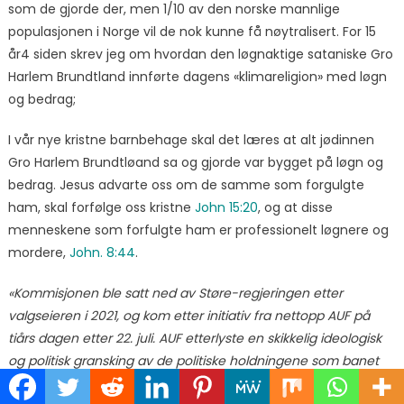
som de gjorde der, men 1/10 av den norske mannlige
populasjonen i Norge vil de nok kunne få nøytralisert. For 15
år4 siden skrev jeg om hvordan den løgnaktige sataniske Gro
Harlem Brundtland innførte dagens «klimareligion» med løgn
og bedrag;
I vår nye kristne barnbehage skal det læres at alt jødinnen
Gro Harlem Brundtløand sa og gjorde var bygget på løgn og
bedrag. Jesus advarte oss om de samme som forgulgte
ham, skal forfølge oss kristne
John 15:20
, og at disse
menneskene som forfulgte ham er professionelt løgnere og
mordere,
John. 8:44
.
«Kommisjonen ble satt ned av Støre-regjeringen etter
valgseieren i 2021, og kom etter initiativ fra nettopp AUF på
tiårs dagen etter 22. juli. AUF etterlyste en skikkelig ideologisk
og politisk gransking av de politiske holdningene som banet
vei for Anders Behring Breivik fram til terrorangrepet, der til