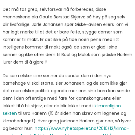
Det må tas grep, selvforsvar nå forberedes, disse
menneskene ala Gaute Børstad Skjervø så høy på seg selv
blir livsfarlige. Jarle Johansen spør Giske-avisen ellers om vi
har lagt merke til at det er bare feite, stygge damer som
kommer til makt. Er det ikke på tide noen pene med litt
intelligens kommer til makt også, de som er glad i sine
sønner og ikke ofrer dem til Baal og Molok som jødiske Harlem
lurer dem til å gjøre ?
De som elsker sine sønner de sender dem i den nye
barnehage vi skal starte, sier Johansen. og de som ikke gjør
det men elsker politisk agenda mer enn sine barn kan sende
dem i den offentlige med fare for kjønnskongruens eller
lokket til å bli skjeiv, eller de blir lokket med i
klimareligion
sekten
til Gro Harlem (15 år siden han skrev om løgnene og
klimabedraget). Hver gang jødinnen Harlem gjør noe, så lyver
og bedrar hun:
https://www.nyhetsspeilet.no/2010/12/klima-