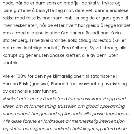
hode, når de er dum som en brødfjøl, de skal vi frykte og
lære guttene å beskytte seg mot, dere vet, denne endeløse
rekke med feite kvinner som innbiller seg de er guds gave til
menneskeheten, når de etter hvert har greidd å legge landet
brakk, med alle sine idiotier: Gro Harlem Brundtland, Karin
Stoltenberg, Trine Skei Grande, Bolla Olaug Bollestad (KrF er
det minst kristelige partiet), Erna Solberg, Sylvi Listhaug, alle
korrupt og tjener utenlandske krefter, alle av dem. Uten
unntak.
Alle er 100% for den nye klimareligionen til satanistene i
Human Etisk (gudløse) Forbund for jesus-hat og avkristning
av det norske samfunnet.
«I søket etter en ny fiende for å forene oss, kom vi opp med
ideen om at forurensning, trusselen om global oppvarming,
vannmangel, hungersnød og lignende ville passe tegningen …
Alle disse farene er forårsaket av menneskelig intervensjon,
og det er bare gjennom endrede holdninger og atferd at de