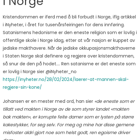
i Norge
Kristendommen er iferd med å bli forbudt i Norge, iflg artikkel
i iNyheter, i året for tusenårsfeiringen for dens innføring.
Satanismens hedonisme er den eneste religion som er lovlig i
offentlige skole i Norge idag, etter at vår nasjon er kuppet av
jødiske makthavere. Når de jødiske okkupasjonsmakthaverne
i Staten Norge skal definere og regjere over kristendommen,
så snur de den på hodet…. Ren satanisme er det eneste som
er lovlig i Norge sier @iNyheter_no
https://inyheter.no/28/02/2024/laerer-at-mannen-skal-
regjere-sin-kone/
Johansen er en mester med ord, han sier
«de eneste som er
tillatt ved makten i Norge av de som styrer landet «makten
bak makten», er korrupte feite damer som er lysten på større
kakestykker, for seg selv. For meg og mine har disse gemene
misfoster aldri gjort noe som helst godt, ren egoisme driver