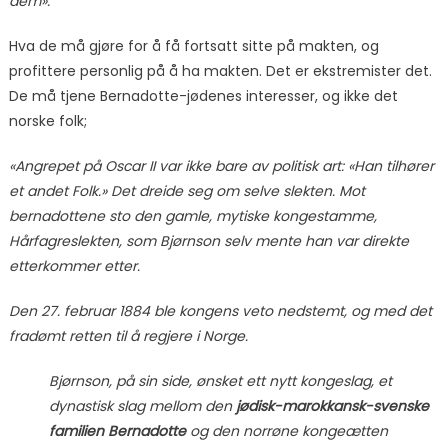
dem».
Hva de må gjøre for å få fortsatt sitte på makten, og
profittere personlig på å ha makten. Det er ekstremister det.
De må tjene Bernadotte-jødenes interesser, og ikke det
norske folk;
«Angrepet på Oscar II var ikke bare av politisk art: «Han tilhører
et andet Folk.» Det dreide seg om selve slekten. Mot
bernadottene sto den gamle, mytiske kongestamme,
Hårfagreslekten, som Bjørnson selv mente han var direkte
etterkommer etter.
Den 27. februar 1884 ble kongens veto nedstemt, og med det
fradømt retten til å regjere i Norge.
Bjørnson, på sin side, ønsket ett nytt kongeslag, et
dynastisk slag mellom den
jødisk-marokkansk-svenske
familien Bernadotte
og den norrøne kongeætten