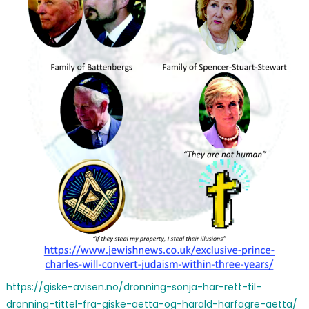
https://giske-avisen.no/dronning-sonja-har-rett-til-
dronning-tittel-fra-giske-aetta-og-harald-harfagre-aetta/