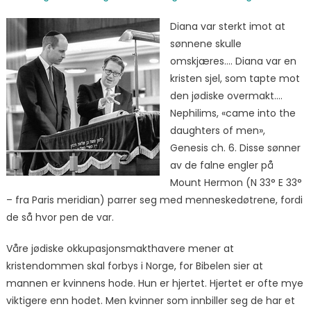
Diana var sterkt imot at
sønnene skulle
omskjæres…. Diana var en
kristen sjel, som tapte mot
den jødiske overmakt….
Nephilims, «came into the
daughters of men»,
Genesis ch. 6. Disse sønner
av de falne engler på
Mount Hermon (N 33° E 33°
– fra Paris meridian) parrer seg med menneskedøtrene, fordi
de så hvor pen de var.
Våre jødiske okkupasjonsmakthavere mener at
kristendommen skal forbys i Norge, for Bibelen sier at
mannen er kvinnens hode. Hun er hjertet. Hjertet er ofte mye
viktigere enn hodet. Men kvinner som innbiller seg de har et