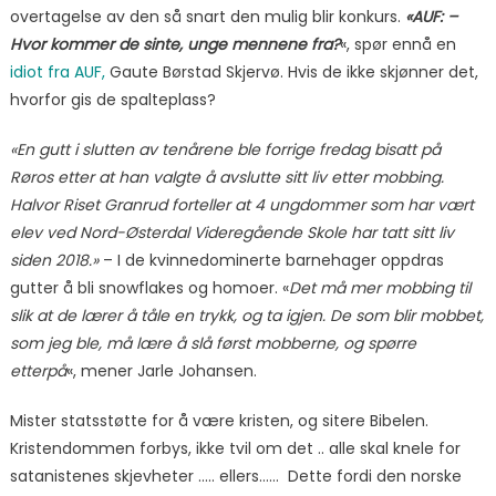
overtagelse av den så snart den mulig blir konkurs.
«AUF: –
Hvor kommer de sinte, unge mennene fra?
«, spør ennå en
idiot fra AUF,
Gaute Børstad Skjervø. Hvis de ikke skjønner det,
hvorfor gis de spalteplass?
«En gutt i slutten av tenårene ble forrige fredag bisatt på
Røros etter at han valgte å avslutte sitt liv etter mobbing.
Halvor Riset Granrud forteller at 4 ungdommer som har vært
elev ved Nord-Østerdal Videregående Skole har tatt sitt liv
siden 2018.»
– I de kvinnedominerte barnehager oppdras
gutter å bli snowflakes og homoer. «
Det må mer mobbing til
slik at de lærer å tåle en trykk, og ta igjen. De som blir mobbet,
som jeg ble, må lære å slå først mobberne, og spørre
etterpå
«, mener Jarle Johansen.
Mister statsstøtte for å være kristen, og sitere Bibelen.
Kristendommen forbys, ikke tvil om det .. alle skal knele for
satanistenes skjevheter ….. ellers…… Dette fordi den norske