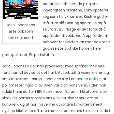
bagateller, slik som de pinglete
Ingebrigtsen brødrene, som oppfører
seg som halv-homser. Kristne gutter
må lære slå først og spørre etterpå, i
Jarle Johansens
selvforsvar. I Norge er det forbudt å
siste bok som
oppfordre til vold, ikke å oppfordre til
kommer snart
behovet for selvforsvar mot den røde
gudløse sosialistiske horde, i hele
partispekteret; Ettpartistaten.
Jarle Johansen sier han provoserer med språket med vilje,
fordi han vil bevise at det har blitt forbudt å være kristen og
snakke kristent i Norge. Johansen sier i en
annen artikkel
at
politimester Ingar Olav Bøen var aldri hans venn, siden han
ødela hans datter i 1996 som hevn for en artikkel Johansen
skrev i Sunnmørsposten om «Politiet skyter spurv med
kanoner», og at han forventer at satanist maktens mest
nyttige idiot vil ta affære mot kristen manns tale, som ledd i