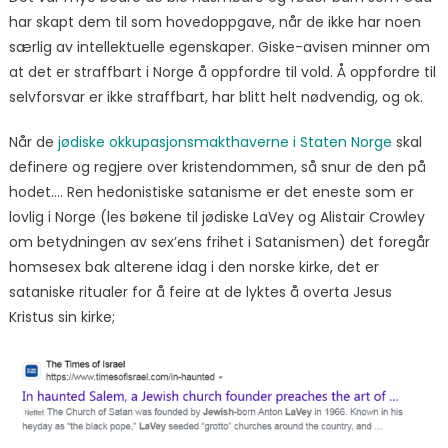
har skapt dem til som hovedoppgave, når de ikke har noen
særlig av intellektuelle egenskaper. Giske-avisen minner om
at det er straffbart i Norge å oppfordre til vold. Å oppfordre til
selvforsvar er ikke straffbart, har blitt helt nødvendig, og ok.
Når de
jødiske okkupasjonsmakthaverne i Staten Norge
skal
definere og regjere over kristendommen, så snur de den på
hodet…. Ren hedonistiske satanisme er det eneste som er
lovlig i Norge (les bøkene til jødiske LaVey og Alistair Crowley
om betydningen av sex’ens frihet i Satanismen) det foregår
homsesex bak alterene idag i den norske kirke, det er
sataniske ritualer for å feire at de lyktes å overta Jesus
Kristus sin kirke;