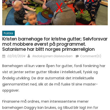
Politikk
Kristen barnehage for kristne gutter; Selvforsvar
mot mobbere øverst på programmet.
Satanisme har blitt norges primærreligion
Posted on
Author
02/03/2024
Redaksjonen Giskeavisen
Comment(0)
Barnehagen vil kun være åpen for gutter, fordi forskning har
vist at jenter setter gutter tilbake i intellektuell, fysisk og
åndelig utvikling. De drar automatisk det intellektuelle
gjennomsnittet ned, slik at de må fuske til sine master-
oppgaver.
Finansene må ordnes, men interessentene mener
barnehagen Daggry kan brukes, og tilbud blir lagt inn for