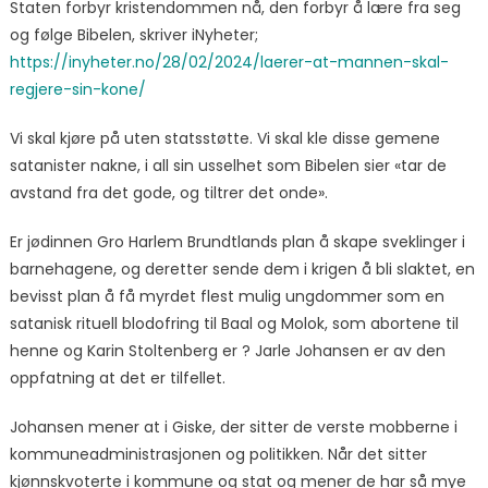
Staten forbyr kristendommen nå, den forbyr å lære fra seg
og følge Bibelen, skriver iNyheter;
https://inyheter.no/28/02/2024/laerer-at-mannen-skal-
regjere-sin-kone/
Vi skal kjøre på uten statsstøtte. Vi skal kle disse gemene
satanister nakne, i all sin usselhet som Bibelen sier «tar de
avstand fra det gode, og tiltrer det onde».
Er jødinnen Gro Harlem Brundtlands plan å skape sveklinger i
barnehagene, og deretter sende dem i krigen å bli slaktet, en
bevisst plan å få myrdet flest mulig ungdommer som en
satanisk rituell blodofring til Baal og Molok, som abortene til
henne og Karin Stoltenberg er ?
Jarle Johansen er av den
oppfatning at det er tilfellet.
Johansen mener at i Giske, der sitter de verste mobberne i
kommuneadministrasjonen og politikken. Når det sitter
kjønnskvoterte i kommune og stat og mener de har så mye