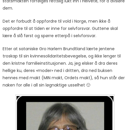
statsmakten forfølges rettslig lukt inn i Helvete, for å avsløre
dem.
Det er forbudt å oppfordre til vold i Norge, men ikke å
oppfordre til at tiden er inne for selvforsvar. Guttene skal
lære å slå først og spørre etterpå i selvforsvar.
Etter at sataniske Gro Harlem Brundtland lærte jentene
troskap til sin kvinnesolidaritetsbevegelse, og ikke lenger til
den kristne familieinstitusjonen. Ja, jeg elsker å dra deres
hellige ku, deres «moder» ned i dritten, dra ned buksen
hennes med makt (MIN makt, Ordets makt), så hun står der
naken for alle i all sin løgnaktige usselhet 🙂