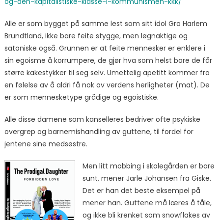
og-den-kapitalistiske-klasse-i-kommunismen-kkk/
Alle er som bygget på samme lest som sitt idol Gro Harlem
Brundtland, ikke bare feite stygge, men løgnaktige og
sataniske også. Grunnen er at feite mennesker er enklere i
sin egoisme å korrumpere, de gjør hva som helst bare de får
større kakestykker til seg selv. Umettelig apetitt kommer fra
en følelse av å aldri få nok av verdens herligheter (mat). De
er som mennesketype grådige og egoistiske.
Alle disse damene som kanselleres bedriver ofte psykiske
overgrep og barnemishandling av guttene, til fordel for
jentene sine medsøstre.
Men litt mobbing i skolegården er bare
sunt, mener Jarle Johansen fra Giske.
Det er han det beste eksempel på
mener han. Guttene må læres å tåle,
og ikke bli krenket som snowflakes av