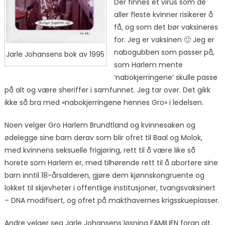
Der finnes et virus som de
aller fleste kvinner risikerer å
få, og som det bør vaksineres
for. Jeg er vaksinen 🙂 Jeg er
nabogubben som passer på,
Jarle Johansens bok av 1995
som Harlem mente
‘nabokjerringene’ skulle passe
på alt og være sheriffer i samfunnet. Jeg tar over. Det gikk
ikke så bra med «nabokjerringene hennes Gro» i ledelsen.
Noen velger Gro Harlem Brundtland og kvinnesaken og
ødelegge sine barn derav som blir ofret til Baal og Molok,
med kvinnens seksuelle frigjøring, rett til å være like så
horete som Harlem er, med tilhørende rett til å abortere sine
barn inntil 18-årsalderen, gjøre dem kjønnskongruente og
lokket til skjevheter i offentlige institusjoner, tvangsvaksinert
– DNA modifisert, og ofret på makthavernes krigsskueplasser.
Andre velger seg Jarle Johansens løsning FAMILIEN foran alt,