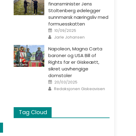
finansminister Jens
Stoltenberg ødelegger
sunnmørsk næringsliv med
formuesskatten
t
Posted on
10/09/2025
Author
Jarle Johansen
Napoleon, Magna Carta
baroner og USA Bill of
Rights far er Giskeætt,
sikret uavhengige
domstoler
Posted on
20/03/2025
Author
Redaksjonen Giskeavisen
Tag Cloud