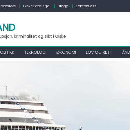
Bookstore
Giske Paralegal
Blogg
Kontakt oss
AND
jon, kriminalitet og slikt i Giske
OLITIKK
TEKNOLOGI
ØKONOMI
LOV OG RETT
ÅND