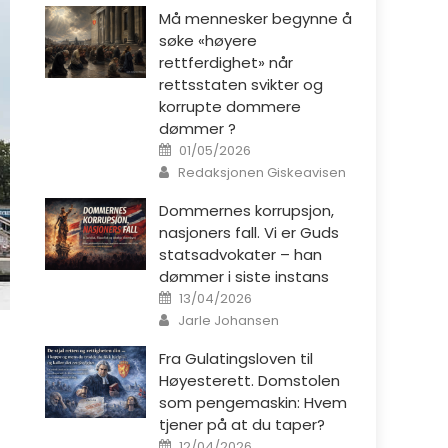
Må mennesker begynne å
søke «høyere
rettferdighet» når
rettsstaten svikter og
korrupte dommere
dømmer ?
Posted on
01/05/2026
Author
Redaksjonen Giskeavisen
Dommernes korrupsjon,
nasjoners fall. Vi er Guds
statsadvokater – han
dømmer i siste instans
Posted on
13/04/2026
Author
Jarle Johansen
Fra Gulatingsloven til
Høyesterett. Domstolen
som pengemaskin: Hvem
tjener på at du taper?
Posted on
12/04/2026