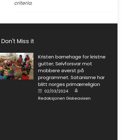
criteria.
Don't Miss it
Kristen barnehage for kristne
gutter; Selvforsvar mot
mobbere øverst på
programmet. Satanisme har
blitt norges primærreligion
Author
Posted on
02/03/2024
Redaksjonen Giskeavisen