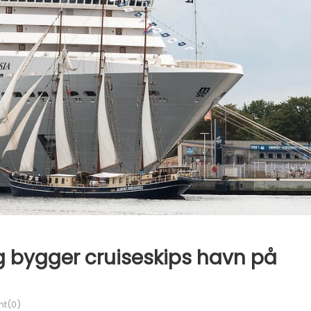
g bygger cruiseskips havn på
t(0)