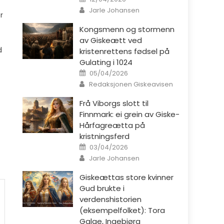
Author
Jarle Johansen
r
Kongsmenn og stormenn
av Giskeætt ved
d
kristenrettens fødsel på
Gulating i 1024
Posted on
05/04/2026
Author
Redaksjonen Giskeavisen
Frå Viborgs slott til
Finnmark: ei grein av Giske-
Hårfagreætta på
kristningsferd
Posted on
03/04/2026
Author
Jarle Johansen
Giskeættas store kvinner
Gud brukte i
verdenshistorien
(eksempelfolket): Tora
Galge, Ingebjørg