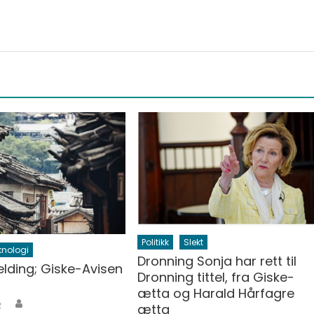
Politikk
Slekt
knologi
Dronning Sonja har rett til
lding; Giske-Avisen
Dronning tittel, fra Giske-
ætta og Harald Hårfagre
Author
n
2
ætta