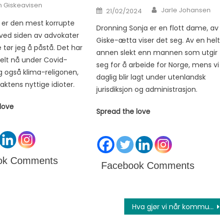
 Giskeavisen
Author
Posted on
Jarle Johansen
21/02/2024
r er den mest korrupte
Dronning Sonja er en flott dame, av
ved siden av advokater
Giske-ætta viser det seg. Av en hel
e tør jeg å påstå. Det har
annen slekt enn mannen som utgir
ielt nå under Covid-
seg for å arbeide for Norge, mens vi
og også klima-religonen,
daglig blir lagt under utenlandsk
aktens nyttige idioter.
jurisdiksjon og administrasjon.
love
Spread the love
ok Comments
Facebook Comments
Hva gjør vi når kommunens ansatte legger noen innbyggere for hat ?