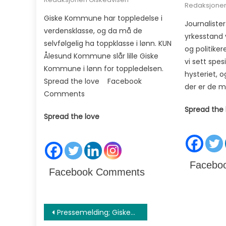
Redaksjonen
Giske Kommune har toppledelse i
Journaliste
verdensklasse, og da må de
yrkesstand 
selvfølgelig ha toppklasse i lønn. KUN
og politiker
Ålesund Kommune slår lille Giske
vi sett spes
Kommune i lønn for toppledelsen.
hysteriet, 
Spread the love Facebook
der er de m
Comments
Spread the 
Spread the love
Facebo
Facebook Comments
Innleggsnavigasjon
Pressemelding; Giske-Avisen lansert