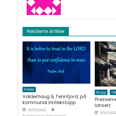
Relaterte Artikler
Politikk
Blogg
Te
Valderhaug & Tennfjord, på
Presseme
kommunal inntekstopp
lansert
Author
Posted on
09/12/2022
Posted o
11/01/202
Redaksjonen Giskeavisen