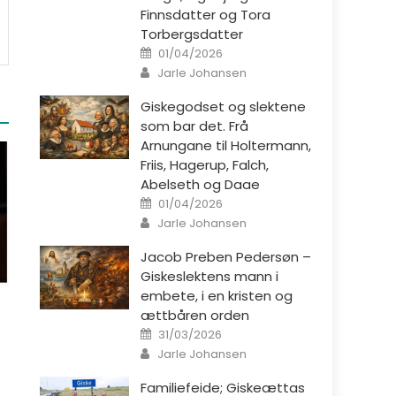
Finnsdatter og Tora
Torbergsdatter
Posted on
01/04/2026
Author
Jarle Johansen
Giskegodset og slektene
som bar det. Frå
Arnungane til Holtermann,
Friis, Hagerup, Falch,
Abelseth og Daae
Posted on
01/04/2026
Author
Jarle Johansen
Jacob Preben Pedersøn –
Giskeslektens mann i
embete, i en kristen og
ættbåren orden
Posted on
31/03/2026
Author
Jarle Johansen
Familiefeide; Giskeættas