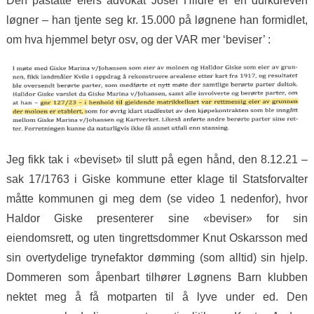
Den påståtte eiers advokat Josef Hildre er en durkdreven
løgner – han tjente seg kr. 15.000 på løgnene han formidlet,
om hva hjemmel betyr osv, og der VAR mer ‘beviser’ :
Jeg fikk tak i «beviset» til slutt på egen hånd, den 8.12.21 –
sak 17/1763 i Giske kommune etter klage til Statsforvalter
måtte kommunen gi meg dem (se video 1 nedenfor), hvor
Haldor Giske presenterer sine «beviser» for sin
eiendomsrett, og uten tingrettsdommer Knut Oskarsson med
sin overtydelige trynefaktor dømming (som alltid) sin hjelp.
Dommeren som åpenbart tilhører Løgnens Barn klubben
nektet meg å få motparten til å lyve under ed. Den