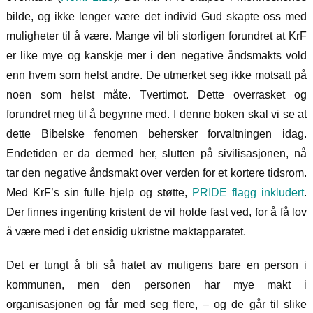
bilde, og ikke lenger være det individ Gud skapte oss med
muligheter til å være. Mange vil bli storligen forundret at KrF
er like mye og kanskje mer i den negative åndsmakts vold
enn hvem som helst andre. De utmerket seg ikke motsatt på
noen som helst måte. Tvertimot. Dette overrasket og
forundret meg til å begynne med. I denne boken skal vi se at
dette Bibelske fenomen behersker forvaltningen idag.
Endetiden er da dermed her, slutten på sivilisasjonen, nå
tar den negative åndsmakt over verden for et kortere tidsrom.
Med KrF’s sin fulle hjelp og støtte,
PRIDE flagg inkludert
.
Der finnes ingenting kristent de vil holde fast ved, for å få lov
å være med i det ensidig ukristne maktapparatet.
Det er tungt å bli så hatet av muligens bare en person i
kommunen, men den personen har mye makt i
organisasjonen og får med seg flere, – og de går til slike