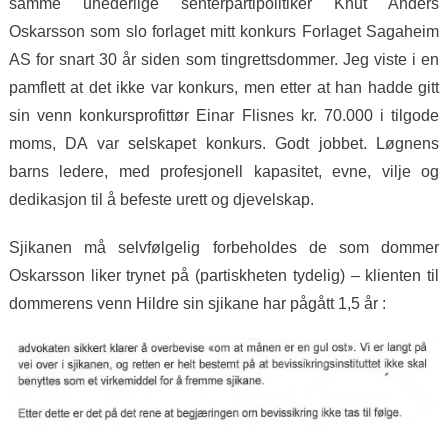
samme uhederlige senterpartipolitiker Knut Anders
Oskarsson som slo forlaget mitt konkurs Forlaget Sagaheim
AS for snart 30 år siden som tingrettsdommer. Jeg viste i en
pamflett at det ikke var konkurs, men etter at han hadde gitt
sin venn konkursprofittør Einar Flisnes kr. 70.000 i tilgode
moms, DA var selskapet konkurs. Godt jobbet. Løgnens
barns ledere, med profesjonell kapasitet, evne, vilje og
dedikasjon til å befeste urett og djevelskap.
Sjikanen må selvfølgelig forbeholdes de som dommer
Oskarsson liker trynet på (partiskheten tydelig) – klienten til
dommerens venn Hildre sin sjikane har pågått 1,5 år :