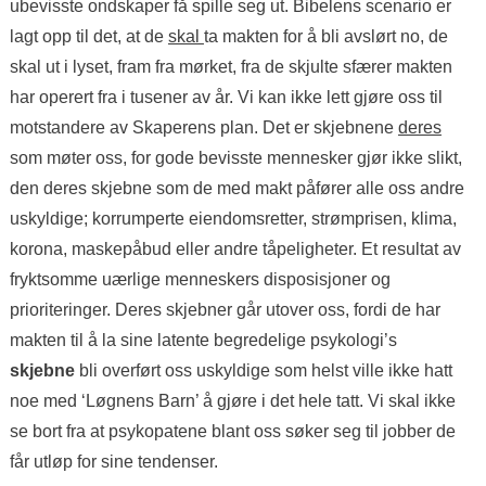
ubevisste ondskaper få spille seg ut. Bibelens scenario er
lagt opp til det, at de
skal
ta makten for å bli avslørt no, de
skal ut i lyset, fram fra mørket, fra de skjulte sfærer makten
har operert fra i tusener av år. Vi kan ikke lett gjøre oss til
motstandere av Skaperens plan. Det er skjebnene
deres
som møter oss, for gode bevisste mennesker gjør ikke slikt,
den deres skjebne som de med makt påfører alle oss andre
uskyldige; korrumperte eiendomsretter, strømprisen, klima,
korona, maskepåbud eller andre tåpeligheter. Et resultat av
fryktsomme uærlige menneskers disposisjoner og
prioriteringer. Deres skjebner går utover oss, fordi de har
makten til å la sine latente begredelige psykologi’s
skjebne
bli overført oss uskyldige som helst ville ikke hatt
noe med ‘Løgnens Barn’ å gjøre i det hele tatt. Vi skal ikke
se bort fra at psykopatene blant oss søker seg til jobber de
får utløp for sine tendenser.