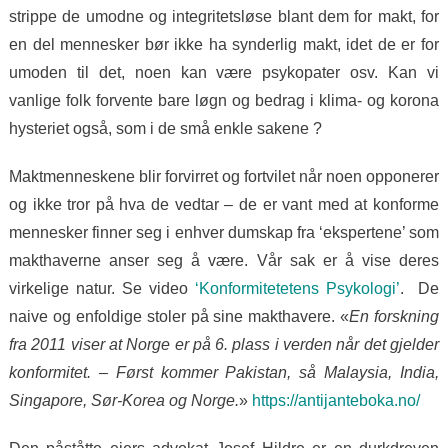
strippe de umodne og integritetsløse blant dem for makt, for
en del mennesker bør ikke ha synderlig makt, idet de er for
umoden til det, noen kan være psykopater osv. Kan vi
vanlige folk forvente bare løgn og bedrag i klima- og korona
hysteriet også, som i de små enkle sakene ?
Maktmenneskene blir forvirret og fortvilet når noen opponerer
og ikke tror på hva de vedtar – de er vant med at konforme
mennesker finner seg i enhver dumskap fra ‘ekspertene’ som
makthaverne anser seg å være. Vår sak er å vise deres
virkelige natur. Se video
‘Konformitetetens Psykologi’
.
De
naive og enfoldige stoler på sine makthavere. «
En forskning
fra 2011 viser at Norge er på 6. plass i verden når det gjelder
konformitet. – Først kommer Pakistan, så Malaysia, India,
Singapore, Sør-Korea og Norge.
»
https://antijanteboka.no/