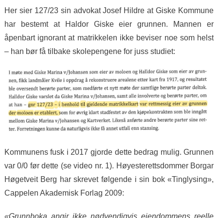
Her sier 127/23 sin advokat Josef Hildre at Giske Kommune
har bestemt at Haldor Giske eier grunnen. Mannen er
åpenbart ignorant at matrikkelen ikke beviser noe som helst
– han bør få tilbake skolepengene for juss studiet:
Kommunens fusk i 2017 gjorde dette bedrag mulig. Grunnen
var 0/0 før dette (se video nr. 1). Høyesterettsdommer Borgar
Høgetveit Berg har skrevet følgende i sin bok «Tinglysing»,
Cappelen Akademisk Forlag 2009:
«Grunnboka angir ikke nødvendigvis eiendommens reelle