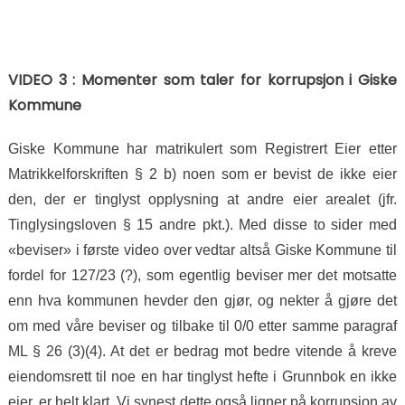
VIDEO 3 : Momenter som taler for korrupsjon i Giske
Kommune
Giske Kommune har matrikulert som Registrert Eier etter
Matrikkelforskriften § 2 b) noen som er bevist de ikke eier
den, der er tinglyst opplysning at andre eier arealet (jfr.
Tinglysingsloven § 15 andre pkt.). Med disse to sider med
«beviser» i første video over vedtar altså Giske Kommune til
fordel for 127/23 (?), som egentlig beviser mer det motsatte
enn hva kommunen hevder den gjør, og nekter å gjøre det
om med våre beviser og tilbake til 0/0 etter samme paragraf
ML § 26 (3)(4). At det er bedrag mot bedre vitende å kreve
eiendomsrett til noe en har tinglyst hefte i Grunnbok en ikke
eier, er helt klart. Vi synest dette også ligner på korrupsjon av