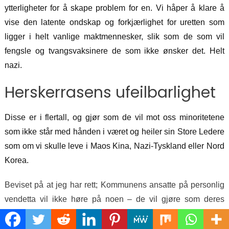
ytterligheter for å skape problem for en. Vi håper å klare å
vise den latente ondskap og forkjærlighet for uretten som
ligger i helt vanlige maktmennesker, slik som de som vil
fengsle og tvangsvaksinere de som ikke ønsker det. Helt
nazi.
Herskerrasens ufeilbarlighet
Disse er i flertall, og gjør som de vil mot oss minoritetene
som ikke står med hånden i været og heiler sin Store Ledere
som om vi skulle leve i Maos Kina, Nazi-Tyskland eller Nord
Korea
.
Beviset på at jeg har rett; Kommunens ansatte på personlig
vendetta vil ikke høre på noen – de vil gjøre som deres
hatefulle følelser forteller dem, ikke hva lov og rett sier.
Derfor vil alle dyre advokater vi leier inn sine argumenter,