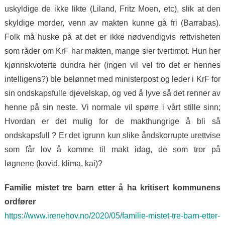
uskyldige de ikke likte (Liland, Fritz Moen, etc), slik at den
skyldige morder, venn av makten kunne gå fri (Barrabas).
Folk må huske på at det er ikke nødvendigvis rettvisheten
som råder om KrF har makten, mange sier tvertimot. Hun her
kjønnskvoterte dundra her (ingen vil vel tro det er hennes
intelligens?) ble belønnet med ministerpost og leder i KrF for
sin ondskapsfulle djevelskap, og ved å lyve så det renner av
henne på sin neste. Vi normale vil spørre i vårt stille sinn;
Hvordan er det mulig for de makthungrige å bli så
ondskapsfull ? Er det igrunn kun slike åndskorrupte urettvise
som får lov å komme til makt idag, de som tror på
løgnene (kovid, klima, kai)?
Familie mistet tre barn etter å ha kritisert kommunens
ordfører
https://www.irenehov.no/2020/05/familie-mistet-tre-barn-etter-