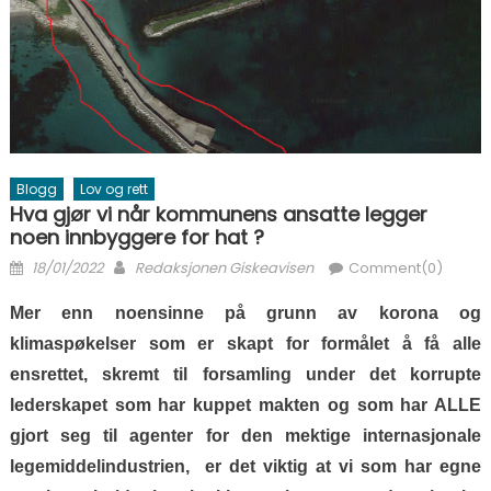
Blogg
Lov og rett
Hva gjør vi når kommunens ansatte legger
noen innbyggere for hat ?
Posted on
Author
18/01/2022
Redaksjonen Giskeavisen
Comment(0)
Mer enn noensinne på grunn av korona og
klimaspøkelser som er skapt for formålet å få alle
ensrettet, skremt til forsamling under det korrupte
lederskapet som har kuppet makten og som har ALLE
gjort seg til agenter for den mektige internasjonale
legemiddelindustrien, er det viktig at vi som har egne