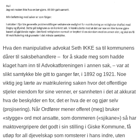
Hva den manipulative advokat Seth IKKE sa til kommunens
dårer til saksbehandlere – for å skade meg som hadde
klaget ham inn til Advokatforeningen i annen sak, – var at
slikt samtykke ble gitt to ganger før, i 1892 og 1921. Noe
viktig jeg lærte av matrikulering saken hvor det offentlige
stjeler eiendom for sine venner, er sannheten i det at akkurat
hva de beskylder en for, det er hva de er og gjør selv
(projisering). Når Ordfører mener offeret (meg) bruker
«stygge» ord mot ansatte, som dommeren («sjikane») så har
maktovergripere det godt i sin stilling i Giske Kommune, få
utløp for all djevelskap som romsterer i hans indre, uten