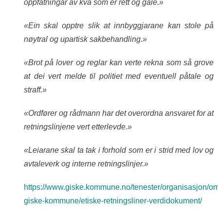
oppfatningar av kva som er rett og gale.»
«Ein skal opptre slik at innbyggjarane kan stole på
nøytral og upartisk sakbehandling.»
«Brot på lover og reglar kan verte rekna som så grove
at dei vert melde til politiet med eventuell påtale og
straff.»
«Ordfører og rådmann har det overordna ansvaret for at
retningslinjene vert etterlevde.»
«Leiarane skal ta tak i forhold som er i strid med lov og
avtaleverk og interne retningslinjer.»
https://www.giske.kommune.no/tenester/organisasjon/o
giske-kommune/etiske-retningsliner-verdidokument/