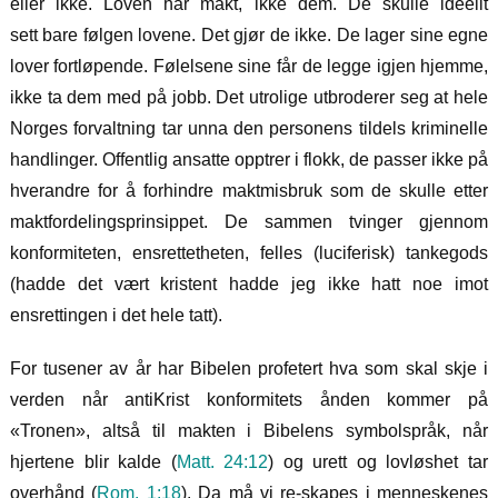
eller ikke. Loven har makt, ikke dem. De skulle ideellt
sett bare følgen lovene. Det gjør de ikke. De lager sine egne
lover fortløpende. Følelsene sine får de legge igjen hjemme,
ikke ta dem med på jobb. Det utrolige utbroderer seg at hele
Norges forvaltning tar unna den personens tildels kriminelle
handlinger. Offentlig ansatte opptrer i flokk, de passer ikke på
hverandre for å forhindre maktmisbruk som de skulle etter
maktfordelingsprinsippet. De sammen tvinger gjennom
konformiteten, ensrettetheten, felles (luciferisk) tankegods
(hadde det vært kristent hadde jeg ikke hatt noe imot
ensrettingen i det hele tatt).
For tusener av år har Bibelen profetert hva som skal
skje i
verden når antiKrist konformitets ånden kommer på
«Tronen», altså til makten i Bibelens symbolspråk, når
hjertene blir kalde (
Matt. 24:12
) og urett og lovløshet tar
overhånd (
Rom. 1:18
). Da må vi re-skapes i menneskenes