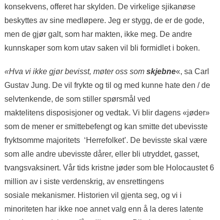
konsekvens, offeret har skylden. De virkelige sjikanøse
beskyttes av sine medløpere. Jeg er stygg, de er de gode,
men de gjør galt, som har makten, ikke meg.
De andre
kunnskaper som kom utav saken vil bli formidlet i boken.
«Hva vi ikke gjør bevisst, møter oss som
skjebne
«, sa Carl
Gustav Jung.
De vil frykte og til og med kunne hate den / de
selvtenkende, de som stiller spørsmål ved
maktelitens disposisjoner og vedtak. Vi blir dagens «jøder»
som de mener er smittebefengt og kan smitte det ubevisste
fryktsomme majoritets ‘Herrefolket’. De bevisste skal være
som alle andre ubevisste dårer, eller bli utryddet, gasset,
tvangsvaksinert. Vår tids kristne jøder som ble Holocaustet 6
million av i siste verdenskrig, av ensrettingens
sosiale mekanismer. Historien vil gjenta seg, og vi i
minoriteten har ikke noe annet valg enn å la deres latente