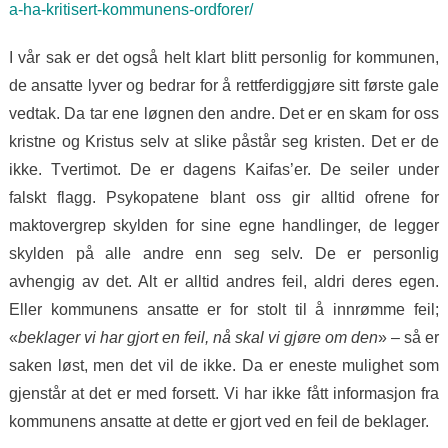
a-ha-kritisert-kommunens-ordforer/
I vår sak er det også helt klart blitt personlig for kommunen,
de ansatte lyver og bedrar for å rettferdiggjøre sitt første gale
vedtak. Da tar ene løgnen den andre. Det er en skam for oss
kristne og Kristus selv at slike påstår seg kristen. Det er de
ikke. Tvertimot. De er dagens Kaifas’er. De seiler under
falskt flagg. Psykopatene blant oss gir alltid ofrene for
maktovergrep skylden for sine egne handlinger, de legger
skylden på alle andre enn seg selv. De er personlig
avhengig av det. Alt er alltid andres feil, aldri deres egen.
Eller kommunens ansatte er for stolt til å innrømme feil;
«
beklager vi har gjort en feil, nå skal vi gjøre om den
» – så er
saken løst, men det vil de ikke. Da er eneste mulighet som
gjenstår at det er med forsett. Vi har ikke fått informasjon fra
kommunens ansatte at dette er gjort ved en feil de beklager.