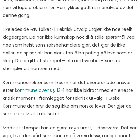
han vil lage problem for. Han lykkes godt i sin analyse av det
denne gang.
Likeledes de «av folket» i Teknisk Utvalg utgjør ikke noe reellt
klageorgan. De har ikke kunnskap nok til å stille spørsmål ved
noe som helst som saksbehandlere gjør, det gjør de ikke
heller, de spiser alt han sier uten å ha peiling på hva som er
riktig. De er gitt et stempel – et maktsymbol – som de
stempler alt han sier med.
Kommunedirektør som liksom har det overordnede ansvar
etter
kommunelovens § 13-1
har ikke bidratt med en eneste
kritisk moment i fremlegget for teknisk utvalg. I Giske
Kommune der bryr de seg ikke om norske lover. Der gjør de
som de selv vil. I alle saker.
Med sitt stempel kan de gjøre mye urett, – dessverre. Det ser
vi jo, hvordan vårt samfunn er på vei «i dass», ærlig bannet.