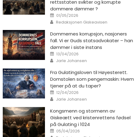
rettsstaten svikter og korrupte
dommere dømmer ?
Posted on
01/05/2026
Author
Redaksjonen Giskeavisen
Dommernes korrupsjon, nasjoners
fall. Vi er Guds statsadvokater – han
dømmer i siste instans
Posted on
13/04/2026
Author
Jarle Johansen
Fra Gulatingsloven til Høyesterett.
Domstolen som pengemaskin: Hvem
tjener på at du taper?
Posted on
12/04/2026
Author
Jarle Johansen
Kongsmenn og stormenn av
Giskeætt ved kristenrettens fødsel
på Gulating i 1024
Posted on
05/04/2026
Author