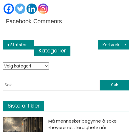
Facebook Comments
Innleggsnavigasjon
Statsforvalter; Zen og kunsten å skrive tilsvar med alle fakta feil
Kartverket – Sentral Matrikkelmyndighet – har hatt ettersyn hos korrupsjonsmistenkte Giske Kommune
Kategorier
Kategorier
Søk etter:
Siste artikler
Må mennesker begynne å søke
«høyere rettferdighet» når