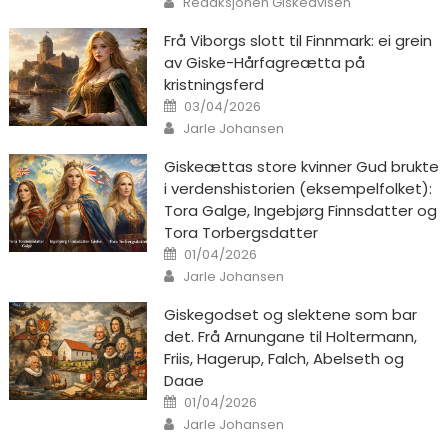
Redaksjonen Giskeavisen
Frå Viborgs slott til Finnmark: ei grein
av Giske-Hårfagreætta på
kristningsferd
Posted on
03/04/2026
Author
Jarle Johansen
Giskeættas store kvinner Gud brukte
i verdenshistorien (eksempelfolket):
Tora Galge, Ingebjørg Finnsdatter og
Tora Torbergsdatter
Posted on
01/04/2026
Author
Jarle Johansen
Giskegodset og slektene som bar
det. Frå Arnungane til Holtermann,
Friis, Hagerup, Falch, Abelseth og
Daae
Posted on
01/04/2026
Author
Jarle Johansen