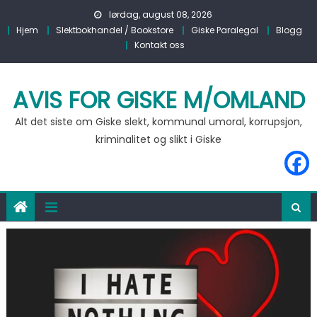
Skip to content
lørdag, august 08, 2026
Hjem
Slektbokhandel / Bookstore
Giske Paralegal
Blogg
Kontakt oss
AVIS FOR GISKE M/OMLAND
Alt det siste om Giske slekt, kommunal umoral, korrupsjon,
kriminalitet og slikt i Giske