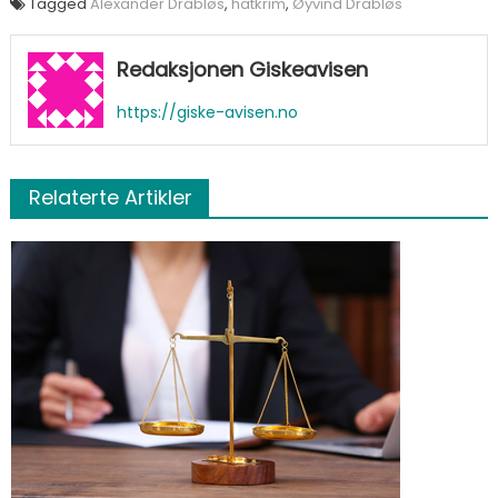
Tagged
Alexander Drabløs
,
hatkrim
,
Øyvind Drabløs
Redaksjonen Giskeavisen
https://giske-avisen.no
Relaterte Artikler