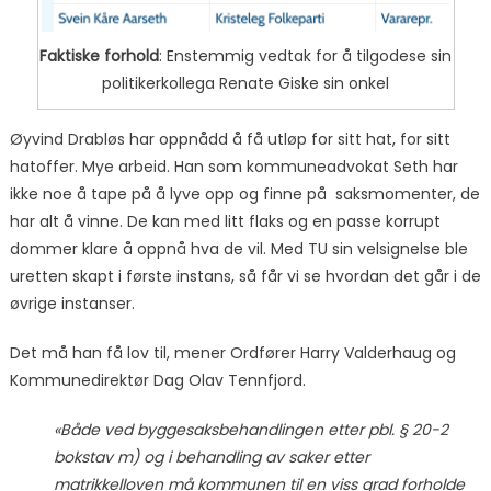
Faktiske forhold
: Enstemmig vedtak for å tilgodese sin
politikerkollega Renate Giske sin onkel
Øyvind Drabløs har oppnådd å få utløp for sitt hat, for sitt
hatoffer. Mye arbeid. Han som kommuneadvokat Seth har
ikke noe å tape på å lyve opp og finne på saksmomenter, de
har alt å vinne. De kan med litt flaks og en passe korrupt
dommer klare å oppnå hva de vil. Med TU sin velsignelse ble
uretten skapt i første instans, så får vi se hvordan det går i de
øvrige instanser.
Det må han få lov til, mener Ordfører Harry Valderhaug og
Kommunedirektør Dag Olav Tennfjord.
«Både ved byggesaksbehandlingen etter pbl. § 20-2
bokstav m) og i behandling av saker etter
matrikkelloven må kommunen til en viss grad forholde