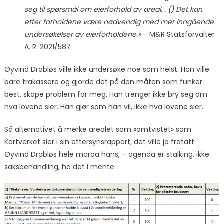
seg til spørsmål om eierforhold av areal. . () Det kan
etter forholdene være nødvendig med mer inngående
undersøkelser av eierforholdene.»
– M&R Statsforvalter
A. R. 2021/587
Øyvind Drabløs ville ikke undersøke noe som helst. Han ville
bare trakassere og gjorde det på den måten som funker
best, skape problem for meg. Han trenger ikke bry seg om
hva lovene sier. Han gjør som han vil, ikke hva lovene sier.
Så alternativet å merke arealet som «omtvistet» som
Kartverket sier i sin ettersynsrapport, det ville jo fratatt
Øyvind Drabløs hele moroa hans, – agenda er stalking, ikke
saksbehandling, ha det i mente :