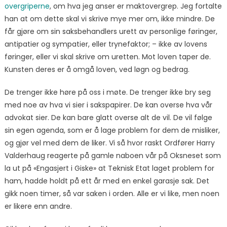
overgriperne
, om hva jeg anser er maktovergrep. Jeg fortalte
han at om dette skal vi skrive mye mer om, ikke mindre. De
får gjøre om sin saksbehandlers urett av personlige føringer,
antipatier og sympatier, eller trynefaktor; – ikke av lovens
føringer, eller vi skal skrive om uretten. Mot loven taper de.
Kunsten deres er å omgå loven, ved løgn og bedrag.
De trenger ikke høre på oss i møte. De trenger ikke bry seg
med noe av hva vi sier i sakspapirer. De kan overse hva vår
advokat sier. De kan bare glatt overse alt de vil. De vil følge
sin egen agenda, som er å lage problem for dem de misliker,
og gjør vel med dem de liker. Vi så hvor raskt Ordfører Harry
Valderhaug reagerte på gamle naboen vår på Oksneset som
la ut på «Engasjert i Giske» at Teknisk Etat laget problem for
ham, hadde holdt på ett år med en enkel garasje sak. Det
gikk noen timer, så var saken i orden. Alle er vi like, men noen
er likere enn andre.