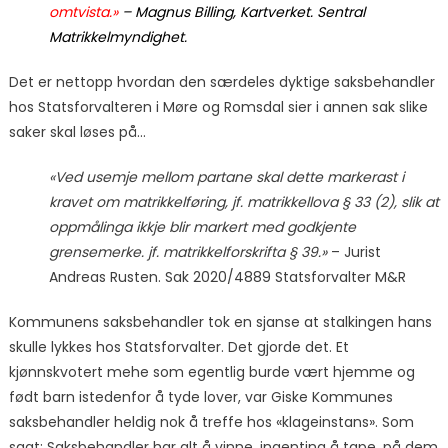
omtvista.»
– Magnus Billing, Kartverket. Sentral
Matrikkelmyndighet.
Det er nettopp hvordan den særdeles dyktige saksbehandler
hos Statsforvalteren i Møre og Romsdal sier i annen sak slike
saker skal løses på…
«Ved usemje mellom partane skal dette markerast i
kravet om matrikkelføring, jf. matrikkellova § 33 (2), slik at
oppmålinga ikkje blir markert med godkjente
grensemerke. jf. matrikkelforskrifta § 39.»
– Jurist
Andreas Rusten. Sak 2020/4889 Statsforvalter M&R
Kommunens saksbehandler tok en sjanse at stalkingen hans
skulle lykkes hos Statsforvalter. Det gjorde det. Et
kjønnskvotert mehe som egentlig burde vært hjemme og
født barn istedenfor å tyde lover, var Giske Kommunes
saksbehandler heldig nok å treffe hos «klageinstans». Som
sagt; Saksbehandler har alt å vinne, ingenting å tape, på dem