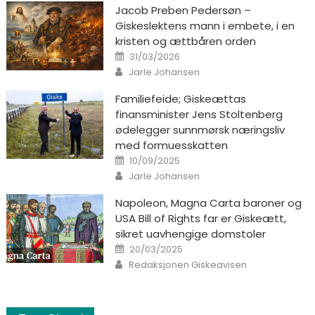
Jacob Preben Pedersøn –
Giskeslektens mann i embete, i en
kristen og ættbåren orden
Posted on
31/03/2026
Author
Jarle Johansen
Familiefeide; Giskeættas
finansminister Jens Stoltenberg
ødelegger sunnmørsk næringsliv
med formuesskatten
Posted on
10/09/2025
Author
Jarle Johansen
Napoleon, Magna Carta baroner og
USA Bill of Rights far er Giskeætt,
sikret uavhengige domstoler
Posted on
20/03/2025
Author
Redaksjonen Giskeavisen