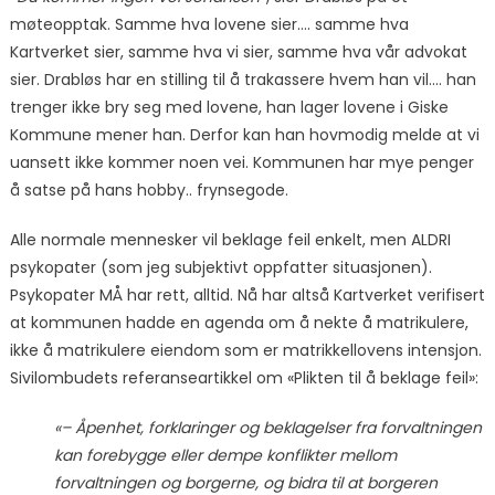
møteopptak. Samme hva lovene sier…. samme hva
Kartverket sier, samme hva vi sier, samme hva vår advokat
sier. Drabløs har en stilling til å trakassere hvem han vil…. han
trenger ikke bry seg med lovene, han lager lovene i Giske
Kommune mener han. Derfor kan han hovmodig melde at vi
uansett ikke kommer noen vei. Kommunen har mye penger
å satse på hans hobby.. frynsegode.
Alle normale mennesker vil beklage feil enkelt, men ALDRI
psykopater (som jeg subjektivt oppfatter situasjonen).
Psykopater MÅ har rett, alltid. Nå har altså Kartverket verifisert
at kommunen hadde en agenda om å nekte å matrikulere,
ikke å matrikulere eiendom som er matrikkellovens intensjon.
Sivilombudets referanseartikkel om «Plikten til å beklage feil»:
«– Åpenhet, forklaringer og beklagelser fra forvaltningen
kan forebygge eller dempe konflikter mellom
forvaltningen og borgerne, og bidra til at borgeren