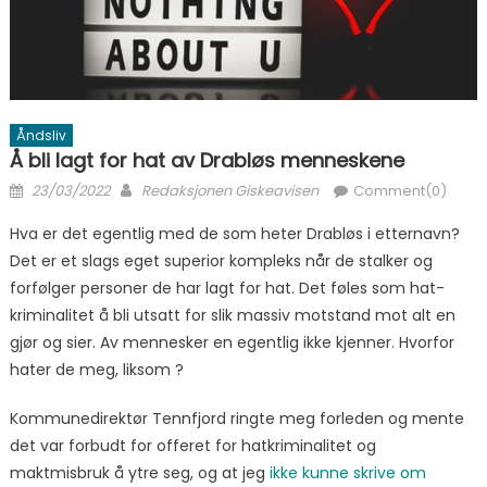
Åndsliv
Å bli lagt for hat av Drabløs menneskene
Posted on
Author
23/03/2022
Redaksjonen Giskeavisen
Comment(0)
Hva er det egentlig med de som heter Drabløs i etternavn?
Det er et slags eget superior kompleks når de stalker og
forfølger personer de har lagt for hat. Det føles som hat-
kriminalitet å bli utsatt for slik massiv motstand mot alt en
gjør og sier. Av mennesker en egentlig ikke kjenner. Hvorfor
hater de meg, liksom ?
Kommunedirektør Tennfjord ringte meg forleden og mente
det var forbudt for offeret for hatkriminalitet og
maktmisbruk å ytre seg, og at jeg
ikke kunne skrive om