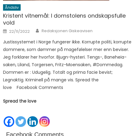
Åndsliv
Kristent vitnemål: I domstolens ondskapsfulle
vold
Author
Posted on
Redaksjonen Giskeavisen
22/11/2022
Justissystemet i Norge fungerer ikke. Korrupte politi, korrupte
dommere, som dømmer på magefølelser mer enn beviser.
Jeg forklarer her hvorfor. Bjugn-hysteri. Tengs-, Baneheia-
saken, Liland, Torgersen, Fritz-Moensaken, #Dommedag.
Dommen er : Udugelig. Totalt og prima facie bevist;
Løgnaktig. Kriminell på mange vis. Spread the
love Facebook Comments
Spread the love
Facebook Comments