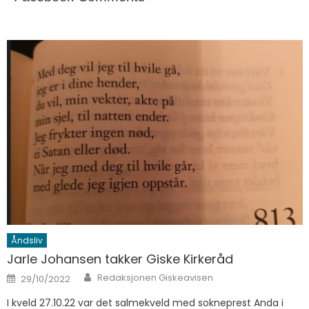
Åndsliv
Jarle Johansen takker Giske Kirkeråd
Author
Posted on
Redaksjonen Giskeavisen
29/10/2022
I kveld 27.10.22 var det salmekveld med sokneprest Anda i