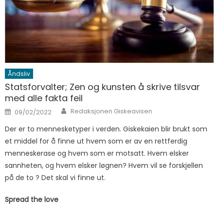
Åndsliv
Statsforvalter; Zen og kunsten å skrive tilsvar
med alle fakta feil
Author
Posted on
Redaksjonen Giskeavisen
09/02/2022
Der er to mennesketyper i verden. Giskekaien blir brukt som
et middel for å finne ut hvem som er av en rettferdig
menneskerase og hvem som er motsatt. Hvem elsker
sannheten, og hvem elsker løgnen? Hvem vil se forskjellen
på de to ? Det skal vi finne ut.
Spread the love