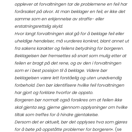
opplever at forvaltningen tar de problemene en feil har
forårsaket på alvor. At man beklager en feil, er ikke det
samme som en erkjennelse av straffe- eller
erstatningsrettslig skyld.
Hvor langt forvaltningen skal gå for å beklage feil eller
uheldige hendelser, må vurderes konkret, blant annet ut
fra sakens karakter og feilens betydning for borgeren.
Beklagelsen bør fremsettes så snart som mulig etter at
feilen er bragt på det rene, og av den i forvaltningen
som er i best posisjon til å beklage. Videre bør
beklagelsen være lett forståelig og uten unødvendig
forbehold. Den bør identifisere hvilke feil forvaltningen
har gjort og forklare hvorfor de oppsto.
Borgeren bør normalt også forsikres om at feilen ikke
skal gjenta seg, gjerne gjennom opplysninger om hvilke
tiltak som treffes for å hindre gjentakelse.
Dersom det er aktuelt, bør det opplyses hva som gjøres
for å bøte på oppståtte problemer for borgeren
«. (se