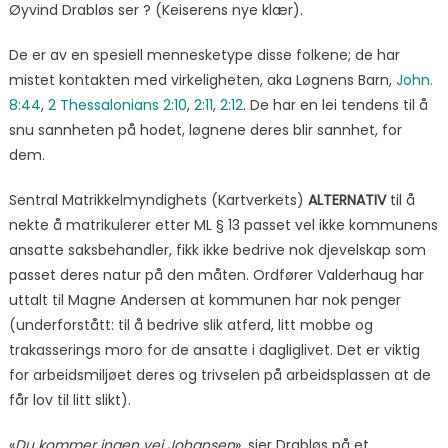
Øyvind Drabløs ser ? (Keiserens nye klær).
De er av en spesiell mennesketype disse folkene; de har
mistet kontakten med virkeligheten, aka Løgnens Barn,
John.
8:44
,
2 Thessalonians 2:10
,
2:11
,
2:12
. De har en lei tendens til å
snu sannheten på hodet, løgnene deres blir sannhet, for
dem.
Sentral Matrikkelmyndighets (Kartverkets)
ALTERNATIV
til å
nekte å matrikulerer etter ML § 13 passet vel ikke kommunens
ansatte saksbehandler, fikk ikke bedrive nok djevelskap som
passet deres natur på den måten. Ordfører Valderhaug har
uttalt til Magne Andersen at kommunen har nok penger
(underforstått: til å bedrive slik atferd, litt mobbe og
trakasserings moro for de ansatte i dagliglivet. Det er viktig
for arbeidsmiljøet deres og trivselen på arbeidsplassen at de
får lov til litt slikt).
«
Du kommer ingen vei Johansen
», sier Drabløs på et