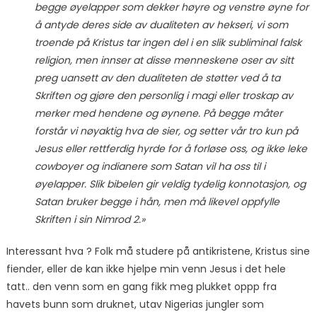
begge øyelapper som dekker høyre og venstre øyne for
å antyde deres side av dualiteten av hekseri, vi som
troende på Kristus tar ingen del i en slik subliminal falsk
religion, men innser at disse menneskene oser av sitt
preg uansett av den dualiteten de støtter ved å ta
Skriften og gjøre den personlig i magi eller troskap av
merker med hendene og øynene. På begge måter
forstår vi nøyaktig hva de sier, og setter vår tro kun på
Jesus eller rettferdig hyrde for å forløse oss, og ikke leke
cowboyer og indianere som Satan vil ha oss til i
øyelapper. Slik bibelen gir veldig tydelig konnotasjon, og
Satan bruker begge i hån, men må likevel oppfylle
Skriften i sin Nimrod 2.»
Interessant hva ? Folk må studere på antikristene, Kristus sine
fiender, eller de kan ikke hjelpe min venn Jesus i det hele
tatt.. den venn som en gang fikk meg plukket oppp fra
havets bunn som druknet, utav Nigerias jungler som