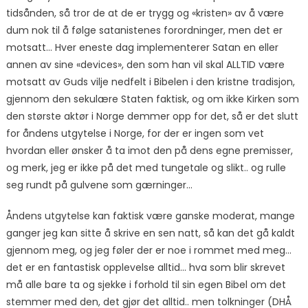
tidsånden, så tror de at de er trygg og «kristen» av å være
dum nok til å følge satanistenes forordninger, men det er
motsatt… Hver eneste dag implementerer Satan en eller
annen av sine «devices», den som han vil skal ALLTID være
motsatt av Guds vilje nedfelt i Bibelen i den kristne tradisjon,
gjennom den sekulære Staten faktisk, og om ikke Kirken som
den største aktør i Norge demmer opp for det, så er det slutt
for åndens utgytelse i Norge, for der er ingen som vet
hvordan eller ønsker å ta imot den på dens egne premisser,
og merk, jeg er ikke på det med tungetale og slikt.. og rulle
seg rundt på gulvene som gærninger…
Åndens utgytelse kan faktisk være ganske moderat, mange
ganger jeg kan sitte å skrive en sen natt, så kan det gå kaldt
gjennom meg, og jeg føler der er noe i rommet med meg…
det er en fantastisk opplevelse alltid… hva som blir skrevet
må alle bare ta og sjekke i forhold til sin egen Bibel om det
stemmer med den, det gjør det alltid.. men tolkninger (DHÅ