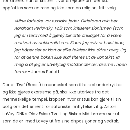
forfattere.. han er kristen … var en «jøde» om det skal
oppfattes som en rase og ikke som en religion, fritt valg …
«Mine forfedre var russiske jøder. Oldefaren min het
Abraham Perlovsky. Folk som kritiserer sionismen (som
jeg er i ferd med å gjøre) blir ofte anklaget for å være
motivert av antisemittisme. Siden jeg selv er halvt jøde,
jeg håper det er klart at slike følelser ikke driver meg. Og
for at denne boken ikke skal siteres ut av kontekst, la
meg si at jeg er utvetydig motstander av rasisme i noen
form.»
– James Perloff.
Der et ‘Dyr’ (Beast) i mennesket som ikke skal undertrykkes
og ikke gjøres exorsisme på, skal ikke utdrives fra det
menneskelige tempel, kroppen hvor Kristus kan gjøre til sin
bolig om det er rent for sataniske innflytelser, iflg. Anton
LaVey. DNK’s Olav Fykse Tveit og Biskop Midttømme ser ut
som de er med LaVey utifra sine disposisjoner og vedtak.