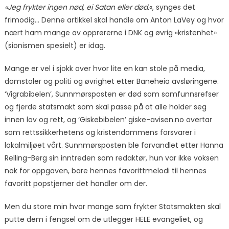
«Jeg frykter ingen nød, ei Satan eller død.
«, synges det
frimodig… Denne artikkel skal handle om Anton LaVey og hvor
nært ham mange av opprørerne i DNK og øvrig «kristenhet»
(sionismen spesielt) er idag.
Mange er vel i sjokk over hvor lite en kan stole på media,
domstoler og politi og øvrighet etter Baneheia avsløringene.
‘Vigrabibelen’, Sunnmørsposten er død som samfunnsrefser
og fjerde statsmakt som skal passe på at alle holder seg
innen lov og rett, og ‘Giskebibelen’ giske-avisen.no overtar
som rettssikkerhetens og kristendommens forsvarer i
lokalmiljøet vårt. Sunnmørsposten ble forvandlet etter Hanna
Relling-Berg sin inntreden som redaktør, hun var ikke voksen
nok for oppgaven, bare hennes favorittmelodi til hennes
favoritt popstjerner det handler om der.
Men du store min hvor mange som frykter Statsmakten skal
putte dem i fengsel om de utlegger HELE evangeliet, og