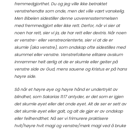
fremmedgjorthet. Du og jeg ville ikke betraktet
venstrehendte som onde, men det ville vært vanskelig.
Men Bibelen sidestiller denne uoverensstemmelsen
med fremmedgjort eller ikke rett. Derfor, når vi sier at
noen har rett, sier vi ja, de har rett eller dextris. Når noen
er venstre- eller venstreorienterte, sier vi at de er
skumle (aka venstre), som ondskap ofte sidestilles med
skummel eller venstre. Venstrefolkene elitære avskum
innrømmer helt ærlig at de er skumle eller geiter på
venstre side av Gud, mens sauene og Kristus er på hans
høyre side.
Så når et høyre øye og høyre hånd er undertrykt av
blindhet, som Sakarias 11:17 antyder, er det som er igjen
det skumle øyet eller det onde øyet. Alt de ser er sett av
det skumle øyet eller galt, og alt de gjør er av ondskap
eller feilhendthet. Nå ser vi frimurere praktisere
hvit/høyre hvit magi og venstre/mørk magi ved å bruke