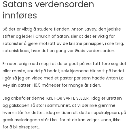
Satans verdensorden
innføres
Så det er viktig å studere fienden. Anton LaVey, den jødiske
stifter og leder i Church of Satan, sier at det er viktig for
satanister å gjøre motsatt av de kristne prinsipper, i alle ting,
satanisk kaos, hvor det en gang var Guds verdensorden.
Er noen enig med meg i at de er godt på vei tatt fore seg det
aller meste, snudd på hodet; selv kjønnene blir satt på hodet.
I går så jeg en video med et pastor par som hadde Anton La
Vey sin datter i 10,5 måneder for mange år siden.
Jeg anbefaler denne IKKE FOR SARTE SJELER.. Idag er uretten
og galskapen så stor i samfunnet, at vi bør ikke glemme
hvem står for dette… idag er tiden alt dette i apokalypsen, på
gresk avsløringene står i kø.. for at de kan velges unna, ikke
for å bli akseptert..