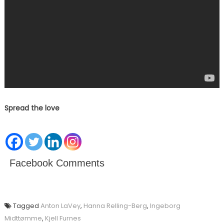
Spread the love
Facebook Comments
Tagged
Anton LaVey
,
Hanna Relling-Berg
,
Ingeborg
Midttømme
,
Kjell Furnes