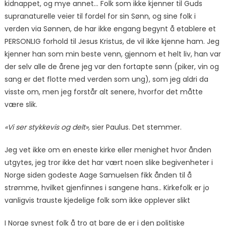
kidnappet, og mye annet… Folk som ikke kjenner til Guds
supranaturelle veier til fordel for sin Sønn, og sine folk i
verden via Sønnen, de har ikke engang begynt å etablere et
PERSONLIG forhold til Jesus Kristus, de vil ikke kjenne ham. Jeg
kjenner han som min beste venn, gjennom et helt liv, han var
der selv alle de årene jeg var den fortapte sønn (piker, vin og
sang er det flotte med verden som ung), som jeg aldri da
visste om, men jeg forstår alt senere, hvorfor det måtte
være slik.
«Vi ser stykkevis og delt»,
sier Paulus. Det stemmer.
Jeg vet ikke om en eneste kirke eller menighet hvor ånden
utgytes, jeg tror ikke det har vært noen slike begivenheter i
Norge siden godeste Aage Samuelsen fikk ånden til å
strømme, hvilket gjenfinnes i sangene hans.. Kirkefolk er jo
vanligvis trauste kjedelige folk som ikke opplever slikt
I Norge synest folk å tro at bare de er i den politiske