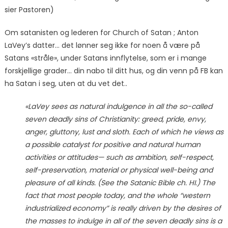
sier Pastoren)
Om satanisten og lederen for Church of Satan ; Anton
LaVey’s datter… det lønner seg ikke for noen å være på
Satans «stråle», under Satans innflytelse, som er i mange
forskjellige grader… din nabo til ditt hus, og din venn på FB kan
ha Satan i seg, uten at du vet det..
«LaVey sees as natural indulgence in all the so-called
seven deadly sins of Christianity: greed, pride, envy,
anger, gluttony, lust and sloth. Each of which he views as
a possible catalyst for positive and natural human
activities or attitudes— such as ambition, self-respect,
self-preservation, material or physical well-being and
pleasure of all kinds. (See the Satanic Bible ch. HI.) The
fact that most people today, and the whole “western
industrialized economy” is really driven by the desires of
the masses to indulge in all of the seven deadly sins is a