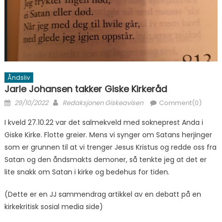
Åndsliv
Jarle Johansen takker Giske Kirkeråd
Posted on
Author
29/10/2022
Redaksjonen Giskeavisen
Comment(0)
I kveld 27.10.22 var det salmekveld med sokneprest Anda i
Giske Kirke. Flotte greier. Mens vi synger om Satans herjinger
som er grunnen til at vi trenger Jesus Kristus og redde oss fra
Satan og den åndsmakts demoner, så tenkte jeg at det er
lite snakk om Satan i kirke og bedehus for tiden.
(Dette er en JJ sammendrag artikkel av en debatt på en
kirkekritisk sosial media side)