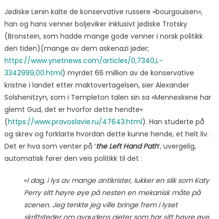
Jødiske Lenin kalte de konservative russere «bourgouisen»,
han og hans venner boljeviker inklusivt jødiske Trotsky
(Bronstein, som hadde mange gode venner i norsk politikk
den tiden)(mange av dem askenazi jøder;
https://www.ynetnews.com/articles/0,7340,L-
3342999,00.html
) myrdet 66 million av de konservative
kristne i landet etter maktovertagelsen, sier Alexander
Solshenitzyn, som i Templeton talen sin sa «Menneskene har
glemt Gud, det er hvorfor dette hendte»
(
https://www.pravoslavie.ru/47643.html
). Han studerte på
og skrev og forklarte hvordan dette kunne hende, et helt liv.
Det er hva som venter på ‘
the Left Hand Path
‘, uvergelig,
automatisk fører den veis politikk til det :
«
I dag, i lys av mange antikrister, lukker en slik som Katy
Perry sitt høyre øye på nesten en mekanisk måte på
scenen. Jeg tenkte jeg ville bringe frem i lyset
skriftsteder om avgudens gjeter som har sitt høyre øye