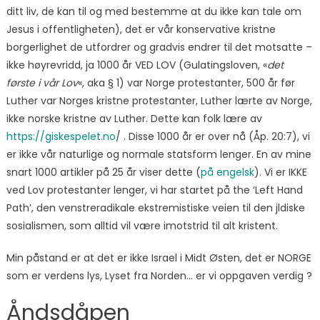
ditt liv, de kan til og med bestemme at du ikke kan tale om
Jesus i offentligheten), det er vår konservative kristne
borgerlighet de utfordrer og gradvis endrer til det motsatte –
ikke høyrevridd, ja 1000 år VED LOV (Gulatingsloven, «
det
første i vår Lov
«, aka § 1) var Norge protestanter, 500 år før
Luther var Norges kristne protestanter, Luther lærte av Norge,
ikke norske kristne av Luther. Dette kan folk lære av
https://giskespelet.no
/ . Disse 1000 år er over nå (Åp. 20:7), vi
er ikke vår naturlige og normale statsform lenger. En av mine
snart 1000 artikler på 25 år viser dette (
på engelsk
). Vi er IKKE
ved Lov protestanter lenger, vi har startet på the ‘Left Hand
Path’, den venstreradikale ekstremistiske veien til den jldiske
sosialismen, som alltid vil være imotstrid til alt kristent.
Min påstand er at det er ikke Israel i Midt Østen, det er NORGE
som er verdens lys, Lyset fra Norden… er vi oppgaven verdig ?
Åndsdåpen