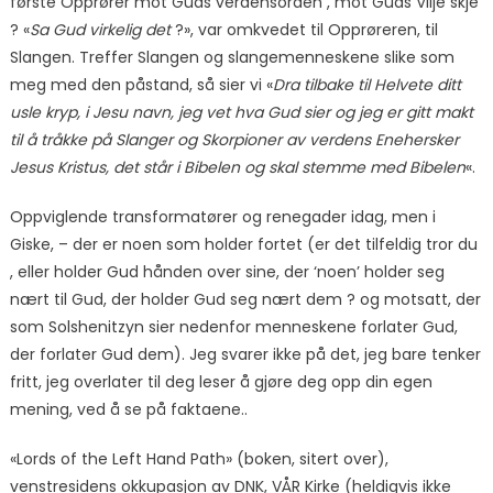
første Opprører mot Guds verdensorden , mot Guds Vilje skje
? «
Sa Gud virkelig det
?», var omkvedet til Opprøreren, til
Slangen. Treffer Slangen og slangemenneskene slike som
meg med den påstand, så sier vi «
Dra tilbake til Helvete ditt
usle kryp, i Jesu navn, jeg vet hva Gud sier og jeg er gitt makt
til å tråkke på Slanger og Skorpioner av verdens Enehersker
Jesus Kristus, det står i Bibelen og skal stemme med Bibelen
«.
Oppviglende transformatører og renegader idag, men i
Giske, – der er noen som holder fortet (er det tilfeldig tror du
, eller holder Gud hånden over sine, der ‘noen’ holder seg
nært til Gud, der holder Gud seg nært dem ? og motsatt, der
som Solshenitzyn sier nedenfor menneskene forlater Gud,
der forlater Gud dem). Jeg svarer ikke på det, jeg bare tenker
fritt, jeg overlater til deg leser å gjøre deg opp din egen
mening, ved å se på faktaene..
«Lords of the Left Hand Path» (boken, sitert over),
venstresidens okkupasjon av DNK, VÅR Kirke (heldigvis ikke