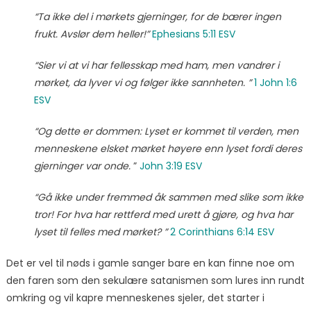
“Ta ikke del i mørkets gjerninger, for de bærer ingen
frukt. Avslør dem heller!”
Ephesians 5:11 ESV
“Sier vi at vi har fellesskap med ham, men vandrer i
mørket, da lyver vi og følger ikke sannheten. ”
1 John 1:6
ESV
“Og dette er dommen: Lyset er kommet til verden, men
menneskene elsket mørket høyere enn lyset fordi deres
gjerninger var onde.
”
John 3:19 ESV
“Gå ikke under fremmed åk sammen med slike som ikke
tror! For hva har rettferd med urett å gjøre, og hva har
lyset til felles med mørket? ”
2 Corinthians 6:14 ESV
Det er vel til nøds i gamle sanger bare en kan finne noe om
den faren som den sekulære satanismen som lures inn rundt
omkring og vil kapre menneskenes sjeler, det starter i