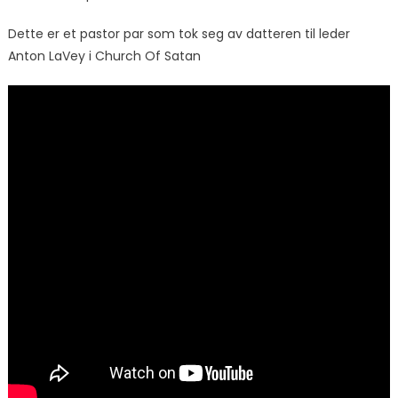
Dette er et pastor par som tok seg av datteren til leder
Anton LaVey i Church Of Satan