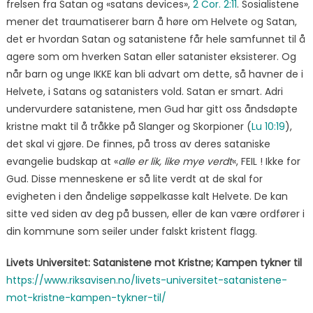
frelsen fra Satan og «satans devices»,
2 Cor. 2:11
. Sosialistene
mener det traumatiserer barn å høre om Helvete og Satan,
det er hvordan Satan og satanistene får hele samfunnet til å
agere som om hverken Satan eller satanister eksisterer. Og
når barn og unge IKKE kan bli advart om dette, så havner de i
Helvete, i Satans og satanisters vold. Satan er smart. Adri
undervurdere satanistene, men Gud har gitt oss åndsdøpte
kristne makt til å tråkke på Slanger og Skorpioner (
Lu 10:19
),
det skal vi gjøre. De finnes, på tross av deres sataniske
evangelie budskap at «
alle er lik, like mye verdt
«, FEIL ! Ikke for
Gud. Disse menneskene er så lite verdt at de skal for
evigheten i den åndelige søppelkasse kalt Helvete. De kan
sitte ved siden av deg på bussen, eller de kan være ordfører i
din kommune som seiler under falskt kristent flagg.
Livets Universitet: Satanistene mot Kristne; Kampen tykner til
https://www.riksavisen.no/livets-universitet-satanistene-
mot-kristne-kampen-tykner-til/