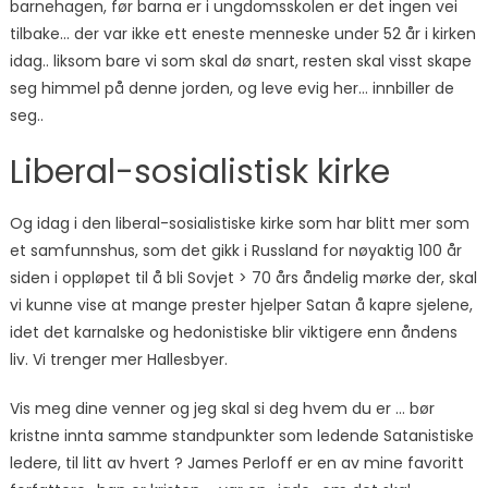
barnehagen, før barna er i ungdomsskolen er det ingen vei
tilbake… der var ikke ett eneste menneske under 52 år i kirken
idag.. liksom bare vi som skal dø snart, resten skal visst skape
seg himmel på denne jorden, og leve evig her… innbiller de
seg..
Liberal-sosialistisk kirke
Og idag i den liberal-sosialistiske kirke som har blitt mer som
et samfunnshus, som det gikk i Russland for nøyaktig 100 år
siden i oppløpet til å bli Sovjet > 70 års åndelig mørke der, skal
vi kunne vise at mange prester hjelper Satan å kapre sjelene,
idet det karnalske og hedonistiske blir viktigere enn åndens
liv. Vi trenger mer Hallesbyer.
Vis meg dine venner og jeg skal si deg hvem du er … bør
kristne innta samme standpunkter som ledende Satanistiske
ledere, til litt av hvert ? James Perloff er en av mine favoritt