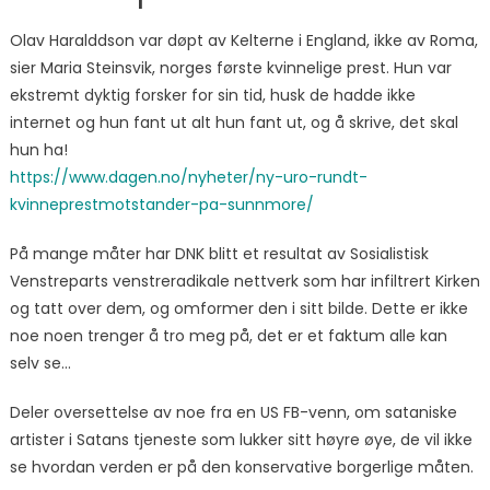
Olav Haralddson var døpt av Kelterne i England, ikke av Roma,
sier Maria Steinsvik, norges første kvinnelige prest. Hun var
ekstremt dyktig forsker for sin tid, husk de hadde ikke
internet og hun fant ut alt hun fant ut, og å skrive, det skal
hun ha!
https://www.dagen.no/nyheter/ny-uro-rundt-
kvinneprestmotstander-pa-sunnmore/
På mange måter har DNK blitt et resultat av Sosialistisk
Venstreparts venstreradikale nettverk som har infiltrert Kirken
og tatt over dem, og omformer den i sitt bilde. Dette er ikke
noe noen trenger å tro meg på, det er et faktum alle kan
selv se…
Deler oversettelse av noe fra en US FB-venn, om sataniske
artister i Satans tjeneste som lukker sitt høyre øye, de vil ikke
se hvordan verden er på den konservative borgerlige måten.