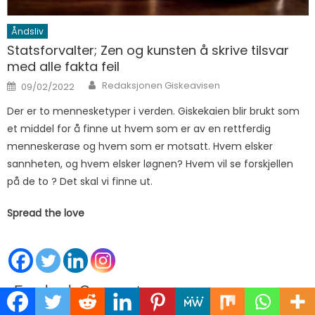
Åndsliv
Statsforvalter; Zen og kunsten å skrive tilsvar
med alle fakta feil
Author
Posted on
Redaksjonen Giskeavisen
09/02/2022
Der er to mennesketyper i verden. Giskekaien blir brukt som
et middel for å finne ut hvem som er av en rettferdig
menneskerase og hvem som er motsatt. Hvem elsker
sannheten, og hvem elsker løgnen? Hvem vil se forskjellen
på de to ? Det skal vi finne ut.
Spread the love
Facebook Comments