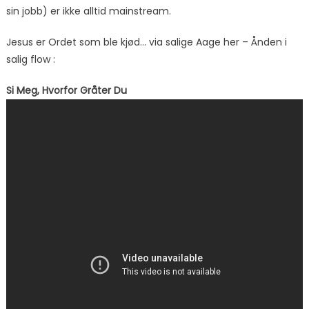
sin jobb) er ikke alltid mainstream.
Jesus er Ordet som ble kjød… via salige Aage her – Ånden i
salig flow :
Si Meg, Hvorfor Gråter Du