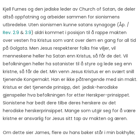
Kjell Furnes og den jødiske leder av Church of Satan, de deler
altså oppfatning og arbeider sammen for sionismens
utbredelse. Uten sionismen kunne satans synagoge (Åp. /
Rev. 2.9
&
3.9
) aldri kommet i posisjon til å rappe makten
over vesten fra Kristus som vant over dem en gang for all tid
på Golgata. Men Jesus respekterer folks frie viljer, vil
menneskene heller ha Satan enn Kristus, så får de det. Vil
befolkningen heller ha satanister til å styre og lede seg enn
kristne, så får de det. Min venn Jesus Kristus er en svært snill
tjenende Kongemakt. Han er ikke påtrengende med sin makt.
Kristus er det tjenende prinsipp, det jødisk-herodiske
gjenspeiler hva befolkningen for etter Herskper-prinsippet.
Sionistene har bedt dere tilbe deres herskere av det
herodiske herskerprinsippet. Mange som utgir seg for å være
kristne er ansvarlig for Jesus sitt tap av makten og æren.
Om dette sier James, flere av hans bøker står i min bokhylle;