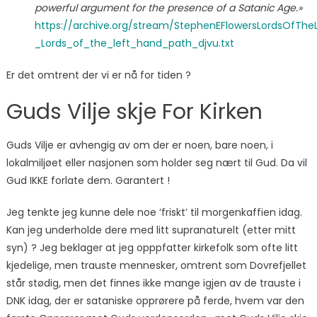
powerful argument for the presence of a Satanic Age.»
https://archive.org/stream/StephenEFlowersLordsOfTh
_Lords_of_the_left_hand_path_djvu.txt
Er det omtrent der vi er nå for tiden ?
Guds Vilje skje For Kirken
Guds Vilje er avhengig av om der er noen, bare noen, i
lokalmiljøet eller nasjonen som holder seg nært til Gud. Da vil
Gud IKKE forlate dem. Garantert !
Jeg tenkte jeg kunne dele noe ‘friskt’ til morgenkaffien idag.
Kan jeg underholde dere med litt supranaturelt (etter mitt
syn) ? Jeg beklager at jeg opppfatter kirkefolk som ofte litt
kjedelige, men trauste mennesker, omtrent som Dovrefjellet
står stødig, men det finnes ikke mange igjen av de trauste i
DNK idag, der er sataniske opprørere på ferde, hvem var den