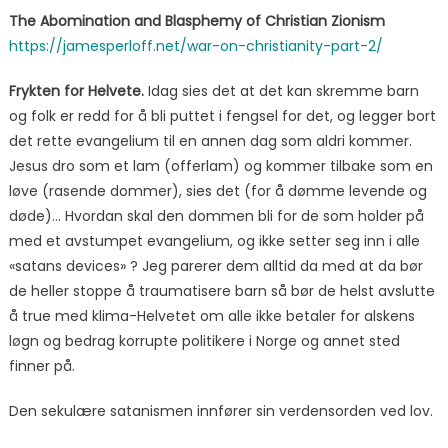
The Abomination and Blasphemy of Christian Zionism
https://jamesperloff.net/war-on-christianity-part-2/
Frykten for Helvete.
Idag sies det at det kan skremme barn
og folk er redd for å bli puttet i fengsel for det, og legger bort
det rette evangelium til en annen dag som aldri kommer.
Jesus dro som et lam (offerlam) og kommer tilbake som en
løve (rasende dommer), sies det (for å dømme levende og
døde)… Hvordan skal den dommen bli for de som holder på
med et avstumpet evangelium, og ikke setter seg inn i alle
«satans devices» ? Jeg parerer dem alltid da med at da bør
de heller stoppe å traumatisere barn så bør de helst avslutte
å true med klima-Helvetet om alle ikke betaler for alskens
løgn og bedrag korrupte politikere i Norge og annet sted
finner på.
Den sekulære satanismen innfører sin verdensorden ved lov.