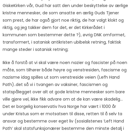
GiskeKirken vår, Gud har satt den under beskyttelse av ærlige
kristne mennesker, de som ansatte en ærlig Guds Tjener
som prest, de har også gjort noe riktig, de har valgt klokt og
riktig, og jeg takker dem for det, er det Kirkerådet i
kommunen som bestemmer dette ?), øvrig DNK omformet,
transformert, i satanisk antikristen ubibelsk retning, faktisk
mange steder i satanisk retning;
Ikke å forstå at vi skal være noen nazier og fascister på noen
måte, som tilhører både høyre og venstresiden, fascisme og
nazisme idag spilles ut som venstreside veien (Lefh Hand
Path)..det så vi i tvangen av vaksiner, fascismen og
statspålegget over alt at gode kristne mennesker som bare
ville gjøre vel, ikke fikk advare om at de kan være skadelig…
Det er borgelig konservativ hva Norge har vært i 1000 år
under Kristus som er motsatsen til disse, retten til å selv ta
ansvar og bestemme over eget liv (sosialistenes ‘Left Hand
Path’ skal statsfunksjonærer bestemme den minste detalj i