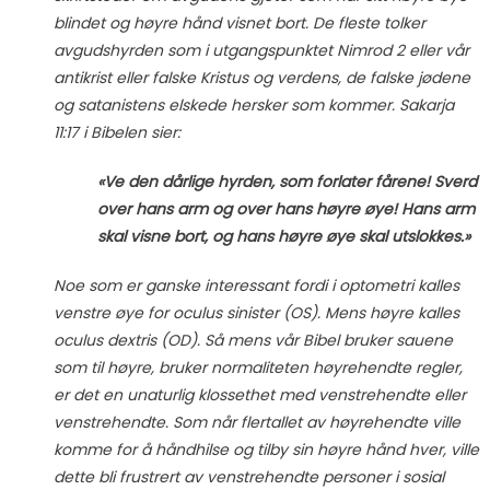
blindet og høyre hånd visnet bort. De fleste tolker
avgudshyrden som i utgangspunktet Nimrod 2 eller vår
antikrist eller falske Kristus og verdens, de falske jødene
og satanistens elskede hersker som kommer. Sakarja
11:17 i Bibelen sier:
«Ve den dårlige hyrden, som forlater fårene! Sverd
over hans arm og over hans høyre øye! Hans arm
skal visne bort, og hans høyre øye skal utslokkes.»
Noe som er ganske interessant fordi i optometri kalles
venstre øye for oculus sinister (OS). Mens høyre kalles
oculus dextris (OD). Så mens vår Bibel bruker sauene
som til høyre, bruker normaliteten høyrehendte regler,
er det en unaturlig klossethet med venstrehendte eller
venstrehendte. Som når flertallet av høyrehendte ville
komme for å håndhilse og tilby sin høyre hånd hver, ville
dette bli frustrert av venstrehendte personer i sosial